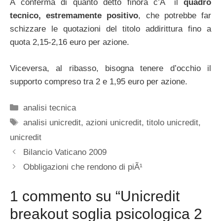
A conferma di quanto detto finora c’Ã¨ il
quadro
tecnico, estremamente positivo
, che potrebbe far
schizzare le quotazioni del titolo addirittura fino a
quota 2,15-2,16 euro per azione.
Viceversa, al ribasso, bisogna tenere d’occhio il
supporto compreso tra 2 e 1,95 euro per azione.
Categorie
analisi tecnica
Tag
analisi unicredit
,
azioni unicredit
,
titolo unicredit
,
unicredit
Bilancio Vaticano 2009
Obbligazioni che rendono di piÃ¹
1 commento su “Unicredit
breakout soglia psicologica 2