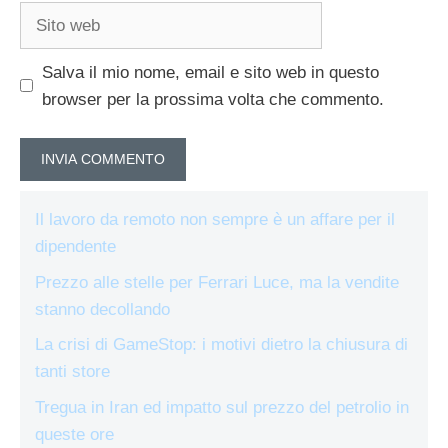
Sito
web
Salva il mio nome, email e sito web in questo
browser per la prossima volta che commento.
Il lavoro da remoto non sempre è un affare per il
dipendente
Prezzo alle stelle per Ferrari Luce, ma la vendite
stanno decollando
La crisi di GameStop: i motivi dietro la chiusura di
tanti store
Tregua in Iran ed impatto sul prezzo del petrolio in
queste ore