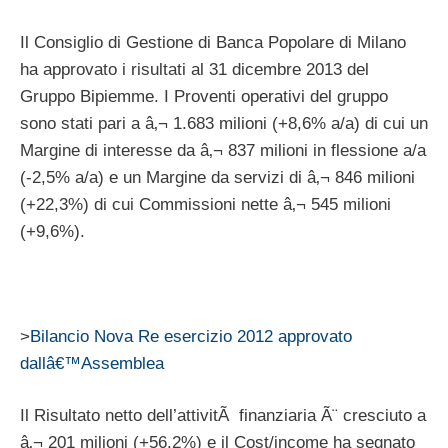
Il Consiglio di Gestione di Banca Popolare di Milano
ha approvato i risultati al 31 dicembre 2013 del
Gruppo Bipiemme. I Proventi operativi del gruppo
sono stati pari a â‚¬ 1.683 milioni (+8,6% a/a) di cui un
Margine di interesse da â‚¬ 837 milioni in flessione a/a
(-2,5% a/a) e un Margine da servizi di â‚¬ 846 milioni
(+22,3%) di cui Commissioni nette â‚¬ 545 milioni
(+9,6%).
>
Bilancio Nova Re esercizio 2012 approvato
dallâ€™Assemblea
Il Risultato netto dell’attivitÃ finanziaria Ã¨ cresciuto a
â‚¬ 201 milioni (+56,2%) e il Cost/income ha segnato