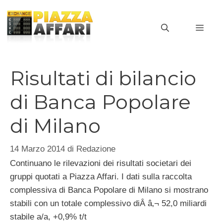
Vai
al
MEN
contenuto
Risultati di bilancio
di Banca Popolare
di Milano
14 Marzo 2014
di
Redazione
Continuano le rilevazioni dei risultati societari dei
gruppi quotati a Piazza Affari. I dati sulla raccolta
complessiva di Banca Popolare di Milano si mostrano
stabili con un totale complessivo diÂ â‚¬ 52,0 miliardi
stabile a/a, +0,9% t/t