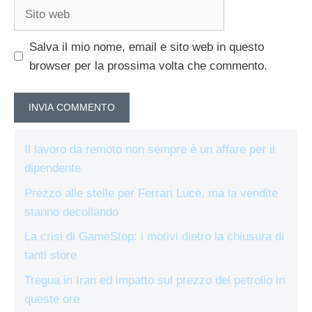
Sito
web
Salva il mio nome, email e sito web in questo
browser per la prossima volta che commento.
Il lavoro da remoto non sempre è un affare per il
dipendente
Prezzo alle stelle per Ferrari Luce, ma la vendite
stanno decollando
La crisi di GameStop: i motivi dietro la chiusura di
tanti store
Tregua in Iran ed impatto sul prezzo del petrolio in
queste ore