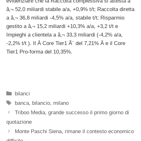
evidenziare che la Raccolta complessiva si attesta a
â‚¬ 52,0 miliardi stabile a/a, +0,9% t/t; Raccolta diretta
a â‚¬ 36,8 miliardi -4,5% a/a, stabile t/t; Risparmio
gestito a â‚¬ 15,2 miliardi +10,3% a/a, +3,2 t/t e
Impieghi a clientela a â‚¬ 33,3 miliardi (-4,2% a/a,
-2,2% t/t ). Il Â Core Tier1 Ã¨ del 7,21% Â e il Core
Tier1 Pro-forma del 10,35%.
Categorie
bilanci
Tag
banca
,
bilancio
,
milano
Triboo Media, grande successo il primo giorno di
quotazione
Monte Paschi Siena, rimane il contesto economico
difficile