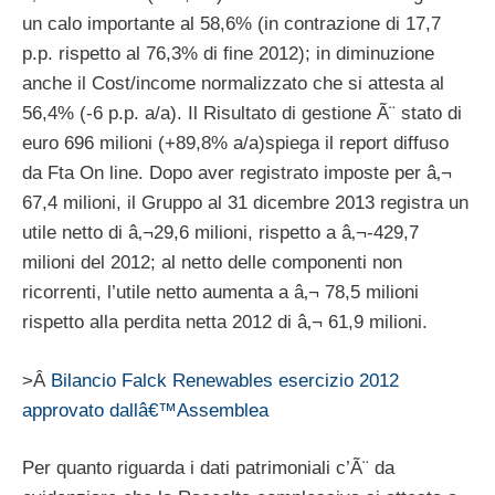
un calo importante al 58,6% (in contrazione di 17,7
p.p. rispetto al 76,3% di fine 2012); in diminuzione
anche il Cost/income normalizzato che si attesta al
56,4% (-6 p.p. a/a). Il Risultato di gestione Ã¨ stato di
euro 696 milioni (+89,8% a/a)spiega il report diffuso
da Fta On line. Dopo aver registrato imposte per â‚¬
67,4 milioni, il Gruppo al 31 dicembre 2013 registra un
utile netto di â‚¬29,6 milioni, rispetto a â‚¬-429,7
milioni del 2012; al netto delle componenti non
ricorrenti, l’utile netto aumenta a â‚¬ 78,5 milioni
rispetto alla perdita netta 2012 di â‚¬ 61,9 milioni.
>Â
Bilancio Falck Renewables esercizio 2012
approvato dallâ€™Assemblea
Per quanto riguarda i dati patrimoniali c’Ã¨ da