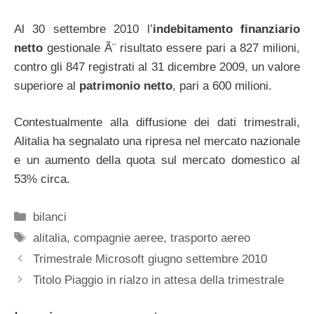
Al 30 settembre 2010 l’
indebitamento finanziario
netto
gestionale Ã¨ risultato essere pari a 827 milioni,
contro gli 847 registrati al 31 dicembre 2009, un valore
superiore al
patrimonio netto
, pari a 600 milioni.
Contestualmente alla diffusione dei dati trimestrali,
Alitalia ha segnalato una ripresa nel mercato nazionale
e un aumento della quota sul mercato domestico al
53% circa.
Categorie
bilanci
Tag
alitalia
,
compagnie aeree
,
trasporto aereo
Trimestrale Microsoft giugno settembre 2010
Titolo Piaggio in rialzo in attesa della trimestrale