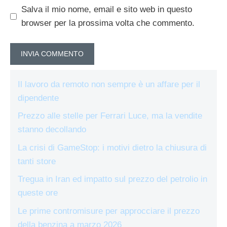
Salva il mio nome, email e sito web in questo
browser per la prossima volta che commento.
Il lavoro da remoto non sempre è un affare per il
dipendente
Prezzo alle stelle per Ferrari Luce, ma la vendite
stanno decollando
La crisi di GameStop: i motivi dietro la chiusura di
tanti store
Tregua in Iran ed impatto sul prezzo del petrolio in
queste ore
Le prime contromisure per approcciare il prezzo
della benzina a marzo 2026