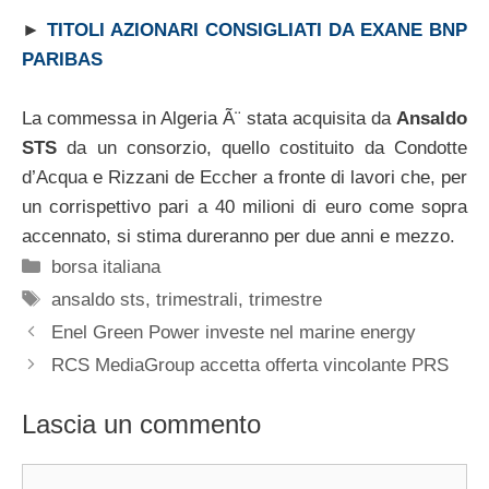
►
TITOLI AZIONARI CONSIGLIATI DA EXANE BNP
PARIBAS
La commessa in Algeria Ã¨ stata acquisita da
Ansaldo
STS
da un consorzio, quello costituito da Condotte
d’Acqua e Rizzani de Eccher a fronte di lavori che, per
un corrispettivo pari a 40 milioni di euro come sopra
accennato, si stima dureranno per due anni e mezzo.
Categorie
borsa italiana
Tag
ansaldo sts
,
trimestrali
,
trimestre
Enel Green Power investe nel marine energy
RCS MediaGroup accetta offerta vincolante PRS
Lascia un commento
Commento