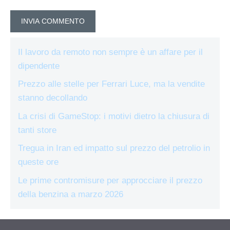
Il lavoro da remoto non sempre è un affare per il
dipendente
Prezzo alle stelle per Ferrari Luce, ma la vendite
stanno decollando
La crisi di GameStop: i motivi dietro la chiusura di
tanti store
Tregua in Iran ed impatto sul prezzo del petrolio in
queste ore
Le prime contromisure per approcciare il prezzo
della benzina a marzo 2026