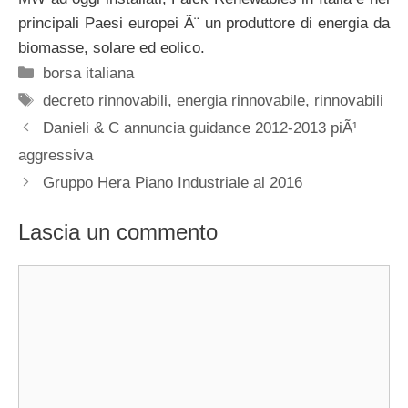
principali Paesi europei Ã¨ un produttore di energia da
biomasse, solare ed eolico.
Categorie
borsa italiana
Tag
decreto rinnovabili
,
energia rinnovabile
,
rinnovabili
Danieli & C annuncia guidance 2012-2013 piÃ¹
aggressiva
Gruppo Hera Piano Industriale al 2016
Lascia un commento
Commento