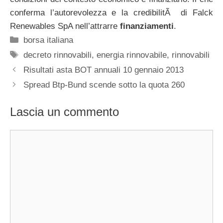
conferma l’autorevolezza e la credibilitÃ di Falck
Renewables SpA nell’attrarre
finanziamenti
.
Categorie
borsa italiana
Tag
decreto rinnovabili
,
energia rinnovabile
,
rinnovabili
Risultati asta BOT annuali 10 gennaio 2013
Spread Btp-Bund scende sotto la quota 260
Lascia un commento
Commento