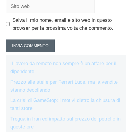
Sito
web
Salva il mio nome, email e sito web in questo
browser per la prossima volta che commento.
Il lavoro da remoto non sempre è un affare per il
dipendente
Prezzo alle stelle per Ferrari Luce, ma la vendite
stanno decollando
La crisi di GameStop: i motivi dietro la chiusura di
tanti store
Tregua in Iran ed impatto sul prezzo del petrolio in
queste ore