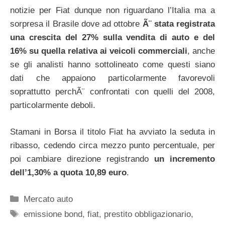
notizie per Fiat dunque non riguardano l’Italia ma a
sorpresa il Brasile dove ad ottobre
Ã¨ stata registrata
una crescita del 27% sulla vendita di auto e del
16% su quella relativa ai veicoli commerciali
, anche
se gli analisti hanno sottolineato come questi siano
dati che appaiono particolarmente favorevoli
soprattutto perchÃ¨ confrontati con quelli del 2008,
particolarmente deboli.
Stamani in Borsa il titolo Fiat ha avviato la seduta in
ribasso, cedendo circa mezzo punto percentuale, per
poi cambiare direzione registrando
un incremento
dell’1,30% a quota 10,89 euro
.
Categorie
Mercato auto
Tag
emissione bond
,
fiat
,
prestito obbligazionario
,