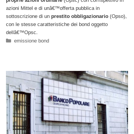
proprie azioni ordinarie
(Opsc) con corrispettivo in
azioni Mittel e di unâ€™offerta pubblica in
sottoscrizione di un
prestito obbligazionario
(Opso),
con le stesse caratteristiche dei bond oggetto
dellâ€™Opsc.
Categorie
emissione bond