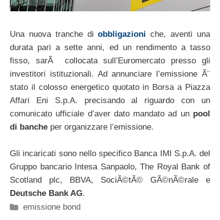
Una nuova tranche di
obbligazioni
che, aventi una
durata pari a sette anni, ed un rendimento a tasso
fisso, sarÃ collocata sull’Euromercato presso gli
investitori istituzionali. Ad annunciare l’emissione Ã¨
stato il colosso energetico quotato in Borsa a Piazza
Affari Eni S.p.A. precisando al riguardo con un
comunicato ufficiale d’aver dato mandato ad un
pool
di banche
per organizzare l’emissione.
Gli incaricati sono nello specifico Banca IMI S.p.A. del
Gruppo bancario Intesa Sanpaolo, The Royal Bank of
Scotland plc, BBVA, SociÃ©tÃ© GÃ©nÃ©rale e
Deutsche Bank AG
.
Categorie
emissione bond