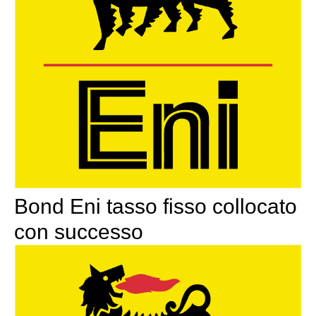
Bond Eni tasso fisso collocato
con successo