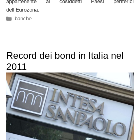
appartenente ai cosiddetti Paesi periferici
dell’Eurozona.
Categorie
banche
Record dei bond in Italia nel
2011