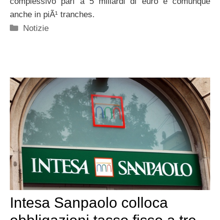
complessivo pari a 5 miliardi di euro e comunque
anche in piÃ¹ tranches.
Categorie
Notizie
Intesa Sanpaolo colloca