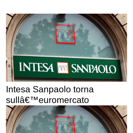
Intesa Sanpaolo torna
sullâ€™euromercato