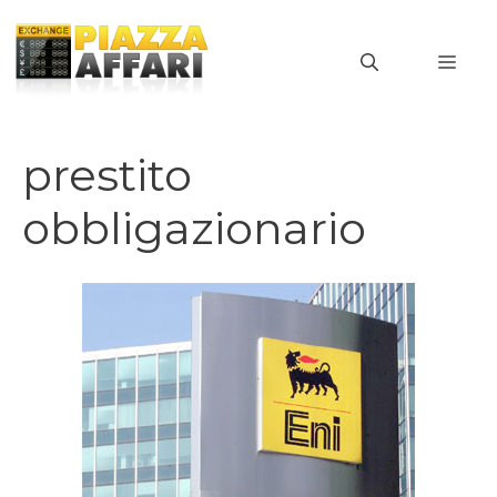
Vai
al
MEN
contenuto
prestito
obbligazionario