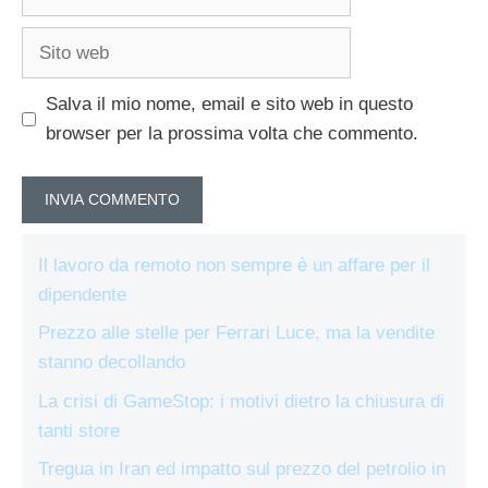
Sito
web
Salva il mio nome, email e sito web in questo
browser per la prossima volta che commento.
Il lavoro da remoto non sempre è un affare per il
dipendente
Prezzo alle stelle per Ferrari Luce, ma la vendite
stanno decollando
La crisi di GameStop: i motivi dietro la chiusura di
tanti store
Tregua in Iran ed impatto sul prezzo del petrolio in