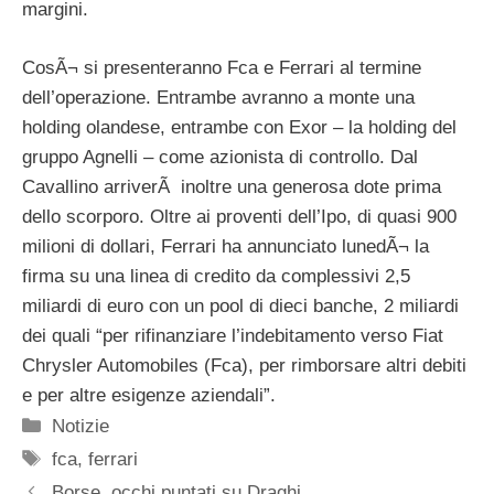
margini.
CosÃ¬ si presenteranno Fca e Ferrari al termine
dell’operazione. Entrambe avranno a monte una
holding olandese, entrambe con Exor – la holding del
gruppo Agnelli – come azionista di controllo. Dal
Cavallino arriverÃ inoltre una generosa dote prima
dello scorporo. Oltre ai proventi dell’Ipo, di quasi 900
milioni di dollari, Ferrari ha annunciato lunedÃ¬ la
firma su una linea di credito da complessivi 2,5
miliardi di euro con un pool di dieci banche, 2 miliardi
dei quali “per rifinanziare l’indebitamento verso Fiat
Chrysler Automobiles (Fca), per rimborsare altri debiti
e per altre esigenze aziendali”.
Categorie
Notizie
Tag
fca
,
ferrari
Borse, occhi puntati su Draghi