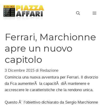
Vai
al
MEN
contenuto
Ferrari, Marchionne
apre un nuovo
capitolo
3 Dicembre 2015
di
Redazione
Comincia una nuova avventura per Ferrari. Il divorzio
da Fca aumenterÃ la capacitÃ diÂ mantenere e
accrescere le caratteristiche che la rendono unica.
Questo Ã¨ l’obiettivo dichiarato da Sergio Marchionne