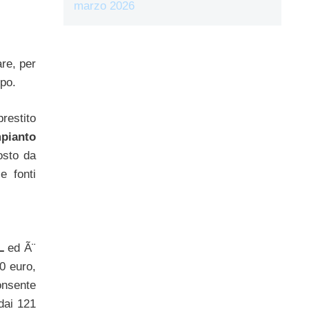
marzo 2026
are, per
opo.
prestito
pianto
osto da
e fonti
L
ed Ã¨
0 euro,
nsente
dai 121