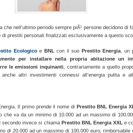
osa che nell’ultimo periodo sempre piÃ¹ persone decidono di f
 di prestiti personali finalizzati esclusivamente a questo sc
stito Ecologico
e
BNL
con il suo
Prestito Energia
, un 
amente per installare nella propria abitazione un im
rre le emissioni inquinanti
, contrariamente a quello prop
nche altri investimenti connessi all’energia pulita e all
Energia. Il primo prende il nome di
Prestito BNL Energia X
orto che va da un minimo di 10.000 ad un massimo di 100.00
 il secondo invece si chiama
Prestito BNL Energia XXL
e co
mo di 20.000 ad un massimo di 100.000 euro, rimborsabile 