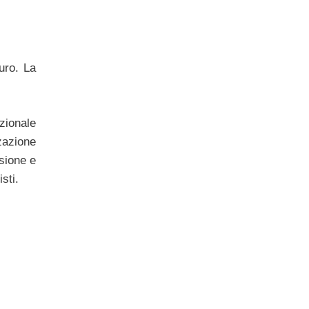
uro. La
azionale
zzazione
sione e
sti.