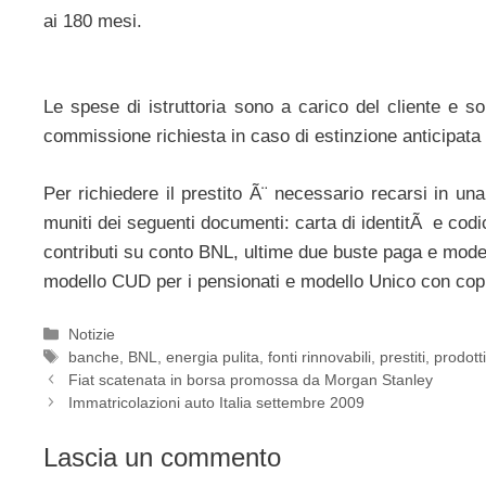
ai 180 mesi.
Le spese di istruttoria sono a carico del cliente e 
commissione richiesta in caso di estinzione anticipata Ã
Per richiedere il prestito Ã¨ necessario recarsi in una d
muniti dei seguenti documenti: carta di identitÃ e codi
contributi su conto BNL, ultime due buste paga e model
modello CUD per i pensionati e modello Unico con copia
Categorie
Notizie
Tag
banche
,
BNL
,
energia pulita
,
fonti rinnovabili
,
prestiti
,
prodott
Fiat scatenata in borsa promossa da Morgan Stanley
Immatricolazioni auto Italia settembre 2009
Lascia un commento