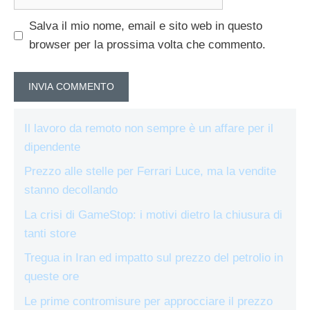
web
Salva il mio nome, email e sito web in questo
browser per la prossima volta che commento.
Il lavoro da remoto non sempre è un affare per il
dipendente
Prezzo alle stelle per Ferrari Luce, ma la vendite
stanno decollando
La crisi di GameStop: i motivi dietro la chiusura di
tanti store
Tregua in Iran ed impatto sul prezzo del petrolio in
queste ore
Le prime contromisure per approcciare il prezzo