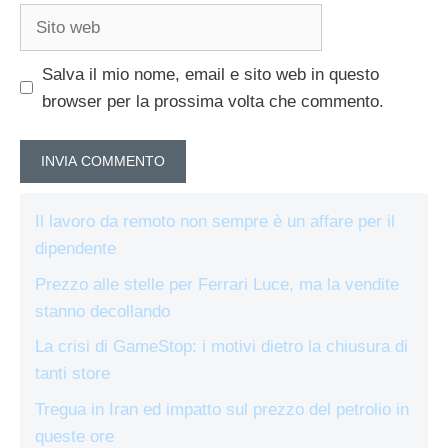
Sito
web
Salva il mio nome, email e sito web in questo
browser per la prossima volta che commento.
Il lavoro da remoto non sempre è un affare per il
dipendente
Prezzo alle stelle per Ferrari Luce, ma la vendite
stanno decollando
La crisi di GameStop: i motivi dietro la chiusura di
tanti store
Tregua in Iran ed impatto sul prezzo del petrolio in
queste ore