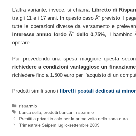
L’altra variante, invece, si chiama
Libretto di Rispa
tra gli 11 e i 17 anni. In questo caso Ã¨ previsto il pa
tutte le operazioni diverse da versamento e prelevam
interesse annuo lordo Ã¨ dello 0,75%
, il bambino 
operare.
Pur prevedendo una spesa maggiore questa seconda
richiedere a condizioni vantaggiose un finanziame
richiedere fino a 1.500 euro per l’acquisto di un compu
Prodotti simili sono i
libretti postali dedicati ai minor
Categorie
risparmio
Tag
banca sella
,
prodotti bancari
,
risparmio
Prestiti a privati in calo per la prima volta nella zona euro
Trimestrale Saipem luglio-settembre 2009