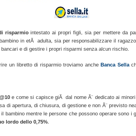
di risparmio
intestato ai propri figli, sia per mettere da p
ambino in etÃ adulta, sia per responsabilizzare il ragazzo
 bancari e di gestire i propri risparmi senza alcun rischio.
aprire un libretto di risparmio troviamo anche
Banca Sella
ch
0@10
e come si capisce giÃ dal nome Ã¨ dedicato ai minori
a di apertura, di chiusura, di gestione e non Ã¨ previsto ne
 Ã¨ il bambino mentre le persone che possono operare sono i g
uo lordo dello 0,75%
.