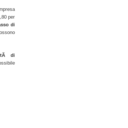
ompresa
1,80 per
asso di
possono
litÃ di
ssibile