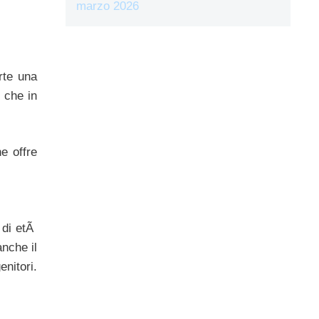
marzo 2026
arte una
 che in
e offre
 di etÃ
anche il
enitori.