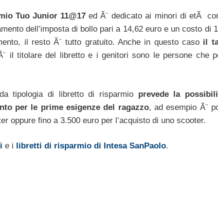
rmio Tuo Junior 11@17
ed Ã¨ dedicato ai minori di etÃ c
gamento dell’imposta di bollo pari a 14,62 euro e un costo di 
ento, il resto Ã¨ tutto gratuito. Anche in questo caso
il t
Ã¨ il titolare del libretto e i genitori sono le persone che 
 tipologia di libretto di risparmio
prevede la possibi
nto per le prime esigenze del ragazzo
, ad esempio Ã¨ po
ter oppure fino a 3.500 euro per l’acquisto di uno scooter.
i
e i
libretti di risparmio di Intesa SanPaolo
.