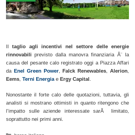
Il
taglio agli incentivi nel settore delle energie
rinnovabili
previsto dalla manovra finanziaria Ã¨ la
causa del pesante calo registrato oggi a Piazza Affari
da
Enel Green Power
,
Falck Renewables
,
Alerion
,
Eems
,
Terni Energia
e
Ergy Capital
.
Nonostante il forte calo delle quotazioni, tuttavia, gli
analisti si mostrano ottimisti in quanto ritengono che
l’impatto sulle aziende interessate sarÃ limitato,
soprattutto nei primi anni.
Categorie