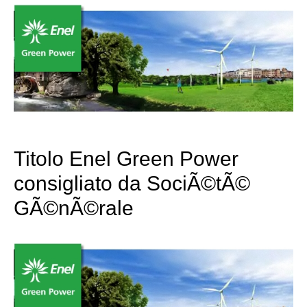
Titolo Enel Green Power
consigliato da SociÃ©tÃ©
GÃ©nÃ©rale