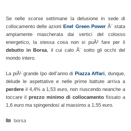
Se nelle scorse settimane la delusione in sede di
collocamento delle azioni
Enel Green Power
Ã¨ stata
ampiamente mascherata dai vertici del colosso
energetico, la stessa cosa non si puÃ² fare per il
debutto in Borsa
, il cui calo Ã¨ sotto gli occhi del
mondo intero.
La piÃ¹ grande Ipo dell’anno di
Piazza Affari
, dunque,
delude le aspettative e nelle prime battute arriva a
perdere
il 4,4% a 1,53 euro, non riuscendo neanche a
toccare il
prezzo minimo di collocamento
fissato a
1,6 euro ma spingendosi al massimo a 1,55 euro.
Categorie
borsa