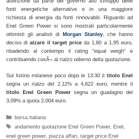
attenzione da parte del governo allo sviluppo delle
fonti energetiche alternative e in una maggiore
richiesta di energia da fonti rinnovabili. Riguardo ad
Enel Green Power si sono mostrati particolarmente
ottimisti gli analisti di
Morgan Stanley
, che hanno
deciso di
alzare il target price
da 1,80 a 1,95 euro,
ribadendo al contempo il rating “equal weigh” e
contribuendo cosÃ¬ al rialzo odierno della quotazione.
Sul listino milanese poco dopo le 13:30 il
titolo Enel
segna un rialzo del 2,12% a 4,622 euro, mentre il
titolo Enel Green Power
segna un guadagno del
3,09% a quota 2,004 euro.
Categorie
borsa italiana
Tag
andamento quotazione Enel Green Power
,
Enel
,
enel green power
,
piazza affari
,
target price Enel