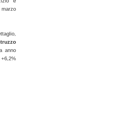
cizio e
 marzo
taglio,
struzzo
a anno
n +6,2%