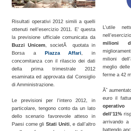
Risultati operativi 2012 simili a quelli
L’utile n
ottenuti nell’esercizio 2011. E’ questa
nell’esercizi
la previsione ufficiale comunicata da
milioni 
Buzzi Unicem
, societÃ quotata in
miglioramen
Borsa a
Piazza Affari
, in
milioni de
concomitanza con il rilascio dei dati
meglio delle 
della prima trimestrale 2012
ferme a 42 mi
esaminata ed approvata dal Consiglio
di Amministrazione.
Ãˆ aumentato
euro il fatt
Le previsioni per l’intero 2012, in
operativo
particolare, tengono conto da un lato
dell’11%
risp
dello scenario favorevole atteso in
arrivando a
Paesi come gli
Stati Uniti
, e dall’altro
battendo anc