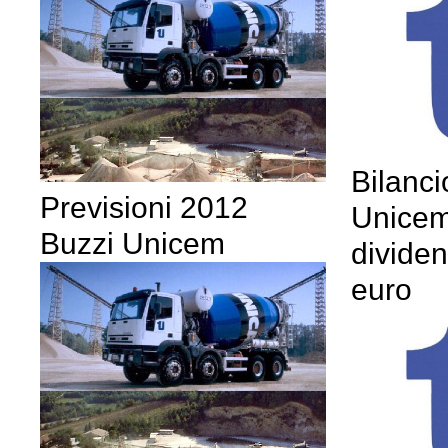
Bilanci
Previsioni 2012
Unicem
Buzzi Unicem
divide
euro