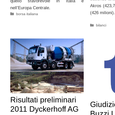
quello sfavorevole in Italia e
Akros (423,7
nell’Europa Centrale.
(426 milioni).
Categorie
borsa italiana
Categorie
bilanci
Risultati preliminari
Giudizio
2011 Dyckerhoff AG
Buzzi 