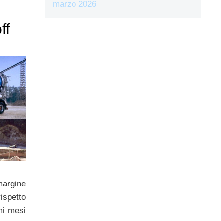
marzo 2026
ff
rgine
rispetto
mi mesi