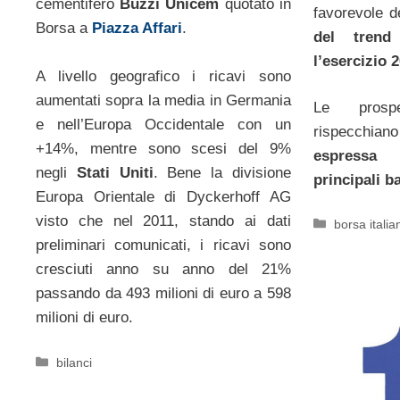
cementifero
Buzzi Unicem
quotato in
favorevole d
Borsa a
Piazza Affari
.
del trend
l’esercizio 
A livello geografico i ricavi sono
aumentati sopra la media in Germania
Le prospe
e nell’Europa Occidentale con un
rispecchian
+14%, mentre sono scesi del 9%
espressa 
negli
Stati Uniti
. Bene la divisione
principali b
Europa Orientale di Dyckerhoff AG
visto che nel 2011, stando ai dati
Categorie
borsa italia
preliminari comunicati, i ricavi sono
cresciuti anno su anno del 21%
passando da 493 milioni di euro a 598
milioni di euro.
Categorie
bilanci