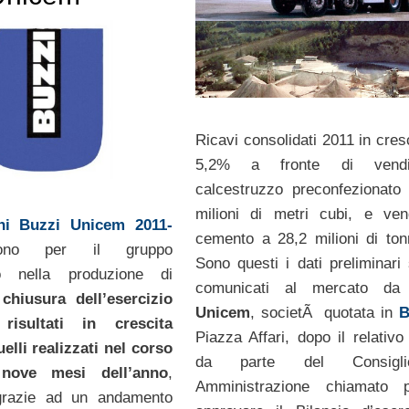
Ricavi consolidati 2011 in cres
5,2% a fronte di vendi
calcestruzzo preconfezionato
milioni di metri cubi, e ven
oni Buzzi Unicem 2011-
cemento a 28,2 milioni di tonn
no per il gruppo
Sono questi i dati preliminari 
to nella produzione di
comunicati al mercato d
a
chiusura dell’esercizio
Unicem
, societÃ quotata in
B
isultati in crescita
Piazza Affari, dopo il relativ
uelli realizzati nel corso
da parte del Consigl
nove mesi dell’anno
,
Amministrazione chiamato 
 grazie ad un andamento