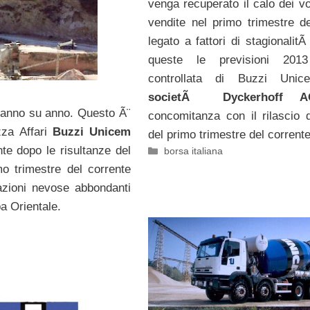
venga recuperato il calo dei vo
vendite nel primo trimestre d
legato a fattori di stagionalit
queste le previsioni 2013
controllata di Buzzi Unic
societÃ Dyckerhoff A
o anno su anno. Questo Ã¨
concomitanza con il rilascio d
za Affari
Buzzi Unicem
del primo trimestre del corrent
te dopo le risultanze del
Categorie
borsa italiana
o trimestre del corrente
itazioni nevose abbondanti
a Orientale.