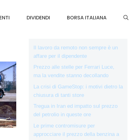
ENTI
DIVIDENDI
BORSA ITALIANA
Il lavoro da remoto non sempre è un
affare per il dipendente
Prezzo alle stelle per Ferrari Luce,
ma la vendite stanno decollando
La crisi di GameStop: i motivi dietro la
chiusura di tanti store
Tregua in Iran ed impatto sul prezzo
del petrolio in queste ore
Le prime contromisure per
approcciare il prezzo della benzina a