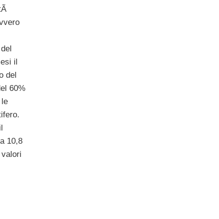
etÃ
ovvero
 del
si il
o del
del 60%
 le
ifero.
l
 a 10,8
 valori