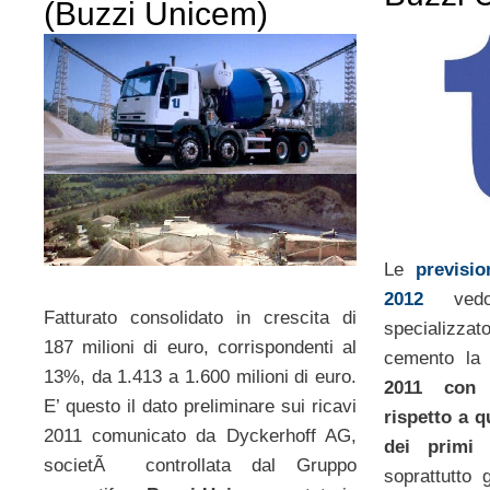
(Buzzi Unicem)
Le
previsi
2012
vedo
Fatturato consolidato in crescita di
specializza
187 milioni di euro, corrispondenti al
cemento l
13%, da 1.413 a 1.600 milioni di euro.
2011 con r
E’ questo il dato preliminare sui ricavi
rispetto a q
2011 comunicato da Dyckerhoff AG,
dei primi 
societÃ controllata dal Gruppo
soprattutto