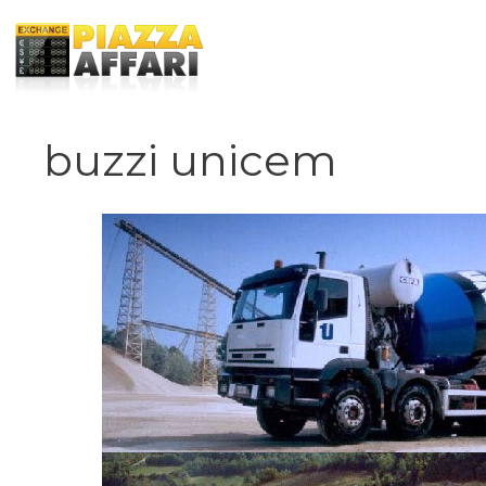
Vai
al
contenuto
buzzi unicem