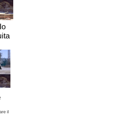
lo
ita
t
re il