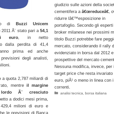
giudizio sulle azioni della soci
cementifera a
â€œreduceâ€
, 
ridurre lâ€™esposizione in
etto di
Buzzi Unicem
portafoglio. Secondo gli esperti
o 2011 Ã¨ stato pari a
54,1
broker milanese nei prossimi me
di euro
, in netto
titolo Buzzi potrebbe fare peggi
to dalla perdita di 41,4
mercato, considerando il rally 
ll’anno prima ed anche
evidenziato in borsa dal 2012 e
previsioni degli analisti,
prospettive del mercato cement
lioni.
Nessuna modifica, invece, per i
target price che resta invariato
 a quota 2,787 miliardi di
euro, piÃ¹ o meno in linea con i
urato, mentre
il margine
correnti.
 lordo Ã¨ cresciuto
Categorie
analisi tecnica
,
borsa italiana
etto a dodici mesi prima,
 429,4 milioni di euro e
he le previsioni di Banca