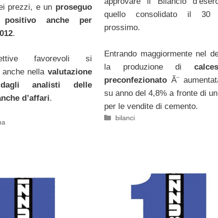
approvare il Bilancio d’eser
ei prezzi, e un
proseguo
quello consolidato il 30
 positivo anche per
prossimo.
2012
.
Entrando maggiormente nel det
ttive favorevoli si
la produzione di
calce
o anche nella
valutazione
preconfezionato
Ã¨ aumentat
dagli analisti delle
su anno del 4,8% a fronte di u
anche d’affari
.
per le vendite di cemento.
Categorie
bilanci
na