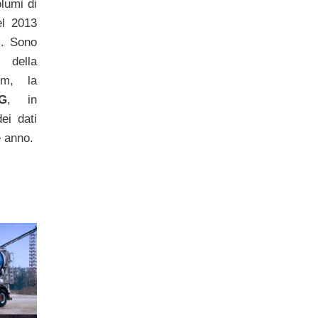
lumi di
el 2013
Ã . Sono
 della
em, la
G
, in
ei dati
e anno.