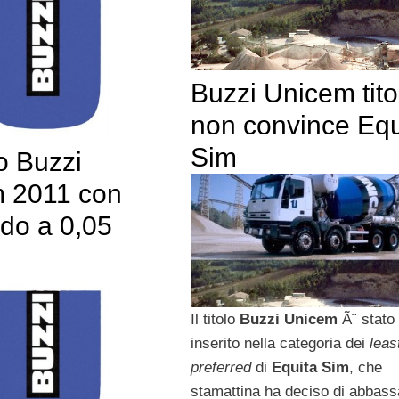
Buzzi Unicem tito
non convince Equ
Sim
o Buzzi
 2011 con
ndo a 0,05
Il titolo
Buzzi Unicem
Ã¨ stato
inserito nella categoria dei
leas
preferred
di
Equita Sim
, che
stamattina ha deciso di abbassa