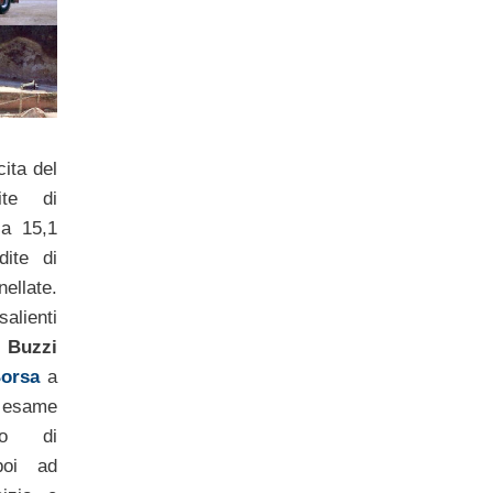
cita del
te di
 a 15,1
dite di
ellate.
salienti
a
Buzzi
orsa
a
o esame
io di
poi ad