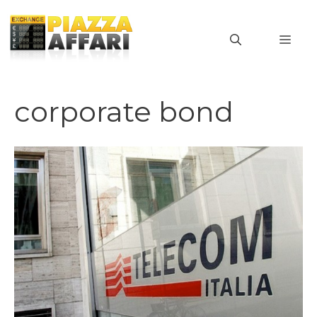
Vai
al
MEN
contenuto
corporate bond