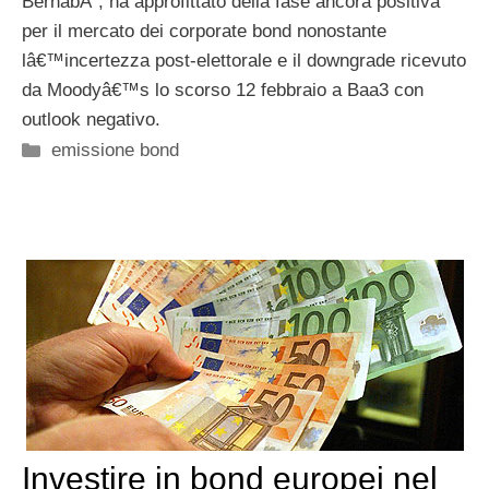
BernabÃ¨, ha approfittato della fase ancora positiva
per il mercato dei corporate bond nonostante
lâ€™incertezza post-elettorale e il downgrade ricevuto
da Moodyâ€™s lo scorso 12 febbraio a Baa3 con
outlook negativo.
Categorie
emissione bond
Investire in bond europei nel