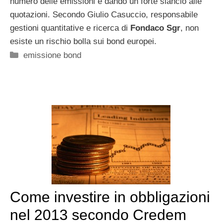
numero delle emissioni e dando un forte slancio alle
quotazioni. Secondo Giulio Casuccio, responsabile
gestioni quantitative e ricerca di
Fondaco Sgr
, non
esiste un rischio bolla sui bond europei.
Categorie
emissione bond
Come investire in obbligazioni
nel 2013 secondo Credem