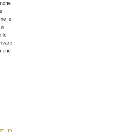
anche
e
me le
ai
n le
rivare
i che