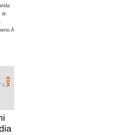
manda
 di
o
 meno.Â
ni
dia