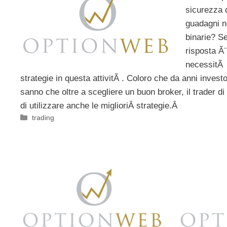
sicurezza d
guadagni ne
binarie? Se
risposta Ã¨
necessitÃ d
strategie in questa attivitÃ . Coloro che da anni invest
sanno che oltre a scegliere un buon broker, il trader 
di utilizzare anche le miglioriÂ strategie.Â
Categorie
trading