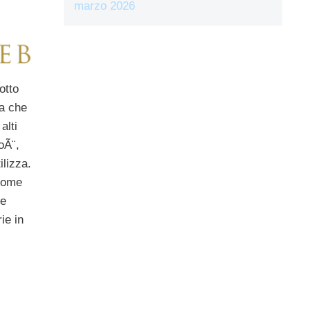
marzo 2026
otto
za che
alti
oÃ¨,
ilizza.
 come
me
ie in