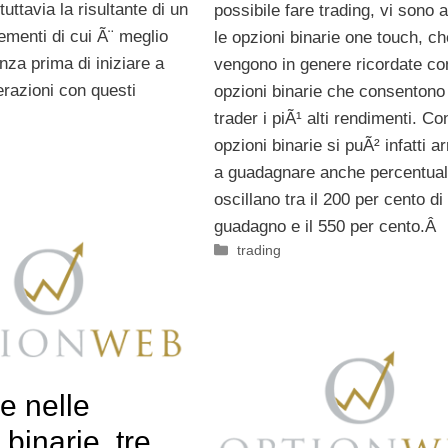
tuttavia la risultante di un
possibile fare trading, vi sono 
ementi di cui Ã¨ meglio
le opzioni binarie one touch, ch
za prima di iniziare a
vengono in genere ricordate co
razioni con questi
opzioni binarie che consentono 
trader i piÃ¹ alti rendimenti. Co
opzioni binarie si puÃ² infatti ar
a guadagnare anche percentual
oscillano tra il 200 per cento di
guadagno e il 550 per cento.Â
Categorie
trading
re nelle
 binarie, tre