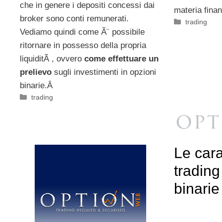
che in genere i depositi concessi dai
materia fina
broker sono conti remunerati.
Categorie
trading
Vediamo quindi come Ã¨ possibile
ritornare in possesso della propria
liquiditÃ , ovvero
come effettuare un
prelievo
sugli investimenti in opzioni
binarie.Â
Categorie
trading
Le cara
trading
binarie