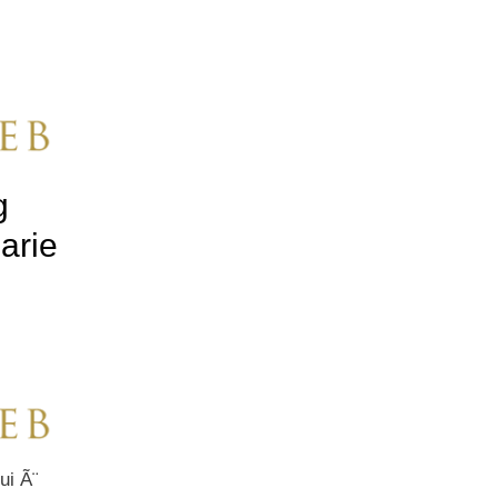
g
arie
ui Ã¨