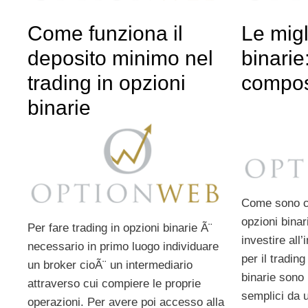
Come funziona il
Le migl
deposito minimo nel
binari
trading in opzioni
compo
binarie
Come sono co
opzioni binar
Per fare trading in opzioni binarie Ã¨
investire all
necessario in primo luogo individuare
per il tradin
un broker cioÃ¨ un intermediario
binarie sono 
attraverso cui compiere le proprie
semplici da u
operazioni. Per avere poi accesso alla