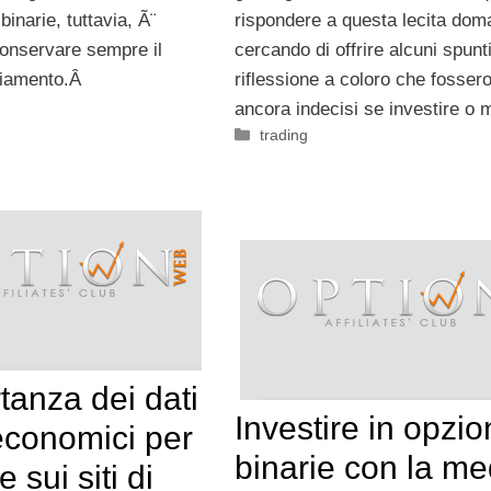
rispondere a questa lecita do
binarie, tuttavia, Ã¨
cercando di offrire alcuni spunti
onservare sempre il
riflessione a coloro che fosser
giamento.Â
ancora indecisi se investire o
Categorie
trading
tanza dei dati
Investire in opzio
conomici per
binarie con la me
e sui siti di