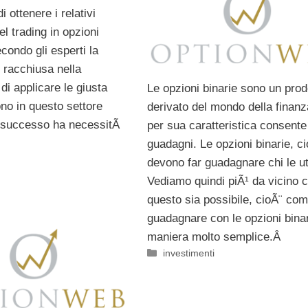
i ottenere i relativi
l trading in opzioni
condo gli esperti la
 racchiusa nella
i applicare le giusta
Le opzioni binarie sono un prod
ono in questo settore
derivato del mondo della finan
di successo ha necessitÃ
per sua caratteristica consente 
guadagni. Le opzioni binarie, ci
devono far guadagnare chi le ut
Vediamo quindi piÃ¹ da vicino
questo sia possibile, cioÃ¨ co
guadagnare con le opzioni binar
maniera molto semplice.Â
Categorie
investimenti