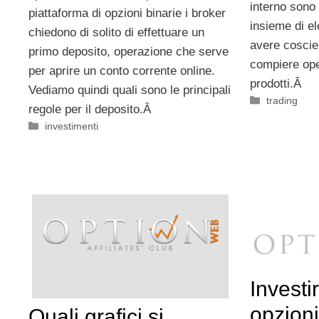
interno sono 
piattaforma di opzioni binarie i broker
insieme di el
chiedono di solito di effettuare un
avere coscien
primo deposito, operazione che serve
compiere ope
per aprire un conto corrente online.
prodotti.Â
Vediamo quindi quali sono le principali
Categorie
trading
regole per il deposito.Â
Categorie
investimenti
Investi
opzioni
Quali grafici si