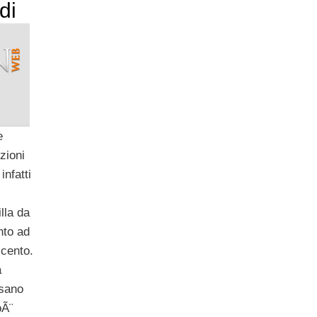
di
e
zioni
infatti
lla da
nto ad
 cento.
a
asano
oÃ¨