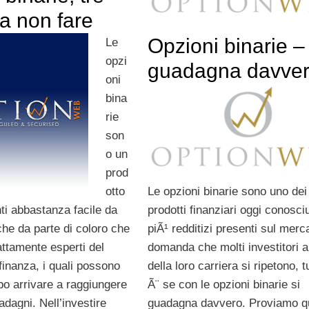
da non fare
Opzioni binarie –
Le
opzi
guadagna davve
oni
bina
rie
son
o un
prod
Le opzioni binarie sono uno dei
otto
prodotti finanziari oggi conosciut
ti abbastanza facile da
piÃ¹ redditizi presenti sul merc
che da parte di coloro che
domanda che molti investitori al
ttamente esperti del
della loro carriera si ripetono, t
finanza, i quali possono
Ã¨ se con le opzioni binarie si
po arrivare a raggiungere
guadagna davvero. Proviamo qu
adagni. Nell’investire