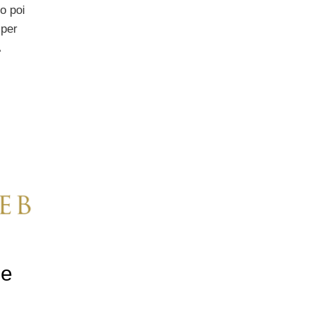
no poi
 per
Â
le