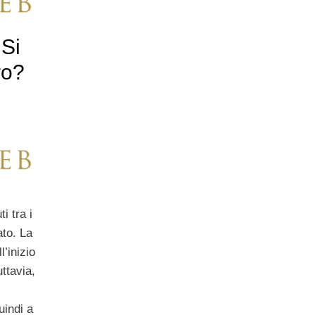
 Si
ro?
i tra i
ato. La
l’inizio
uttavia,
indi a