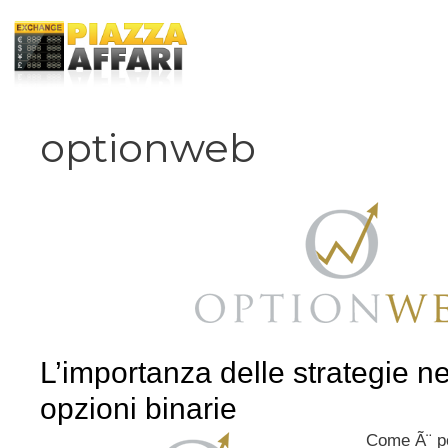
Vai
al
contenuto
optionweb
L’importanza delle strategie ne
opzioni binarie
Come Ã¨ po