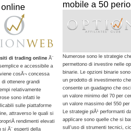
mobile a 50 perio
 online
Numerose sono le strategie ch
siti di trading online
Ã¨
permettono di investire nelle op
 semplice e accessibile a
binarie. Le opzioni binarie sono 
li viene cosÃ¬ concessa
un prodotto di investimento che
 di ottenere grandi
consente un guadagno che osci
tempi relativamente
un valore minimo del 70 per ce
rose sono infatti le
un valore massimo del 550 per
licabili sulle piattaforme
Le strategie piÃ¹ performanti d
ine, attraverso le quali si
applicare sono quelle che si b
propriÂ rendimenti elevati
sull’uso di strumenti tecnici, ci
si Ã¨ esperti della