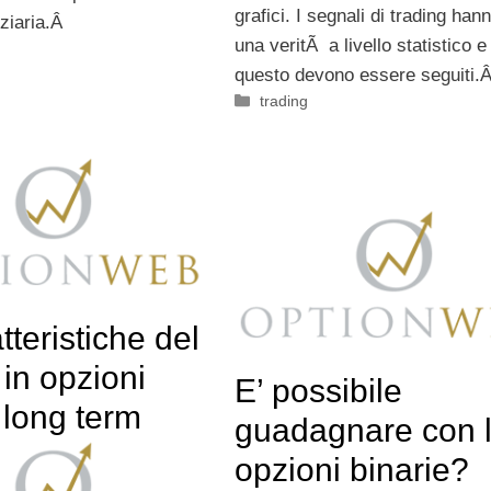
grafici. I segnali di trading han
nziaria.Â
una veritÃ a livello statistico e
questo devono essere seguiti.
Categorie
trading
tteristiche del
 in opzioni
E’ possibile
 long term
guadagnare con 
opzioni binarie?