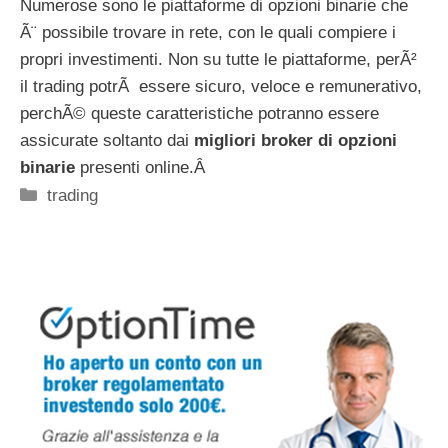
Numerose sono le piattaforme di opzioni binarie che
Ã¨ possibile trovare in rete, con le quali compiere i
propri investimenti. Non su tutte le piattaforme, perÃ²
il trading potrÃ essere sicuro, veloce e remunerativo,
perchÃ© queste caratteristiche potranno essere
assicurate soltanto dai
migliori broker di opzioni
binarie
presenti online.Â
Categorie
trading