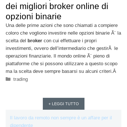
dei migliori broker online di
opzioni binarie
Una delle prime azioni che sono chiamati a compiere
coloro che vogliono investire nelle opzioni binarie Ã¨ la
scelta del
broker
con cui effettuare i propri
investimenti, ovvero dell’intermediario che gestirÃ le
operazioni finanziarie. Il mondo online Ã¨ pieno di
piattaforme che si possono utilizzare a questo scopo
ma la scelta deve sempre basarsi su alcuni criteri.Â
Categorie
trading
+ LEGGI TUTTO
Il lavoro da remoto non sempre è un affare per il
dipendente