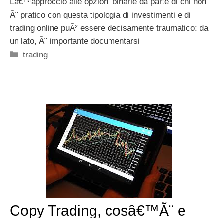
Lâ€™approccio alle opzioni binarie da parte di chi non
Ã¨ pratico con questa tipologia di investimenti e di
trading online puÃ² essere decisamente traumatico: da
un lato, Ã¨ importante documentarsi
Categorie
trading
Copy Trading, cosâ€™Ã¨ e