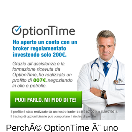
PerchÃ© OptionTime Ã¨ uno