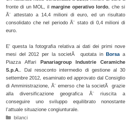
fronte di un MOL, il
margine operativo lordo
, che si
Ã¨ attestato a 14,4 milioni di euro, ed un risultato
consolidato che nel periodo Ã¨ stato di 0,4 milioni di
euro.
E’ questa la fotografia relativa ai dati dei primi nove
mesi del 2012 per la societÃ quotata in
Borsa
a
Piazza Affari
Panariagroup Industrie Ceramiche
S.p.A.
. Dal resoconto intermedio di gestione al 30
settembre 2012, esaminato ed approvato dal Consiglio
di Amministrazione, Ã¨ emerso che la societÃ grazie
alla diversificazione geografica Ã¨ riuscita a
conseguire uno sviluppo equilibrato nonostante
l’attuale situazione congiunturale.
Categorie
bilanci