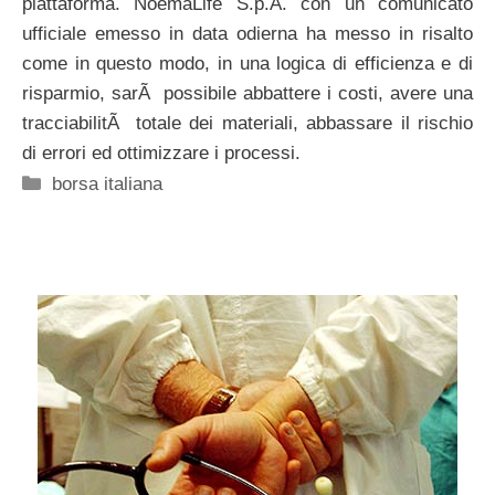
piattaforma. NoemaLife S.p.A. con un comunicato
ufficiale emesso in data odierna ha messo in risalto
come in questo modo, in una logica di efficienza e di
risparmio, sarÃ possibile abbattere i costi, avere una
tracciabilitÃ totale dei materiali, abbassare il rischio
di errori ed ottimizzare i processi.
Categorie
borsa italiana