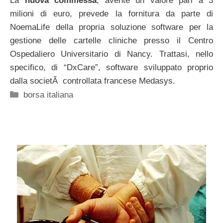
La
nuova commessa
, avente un valore pari a 3
milioni di euro, prevede la fornitura da parte di
NoemaLife della propria soluzione software per la
gestione delle cartelle cliniche presso il Centro
Ospedaliero Universitario di Nancy. Trattasi, nello
specifico, di “DxCare”, software sviluppato proprio
dalla societÃ controllata francese Medasys.
Categorie
borsa italiana