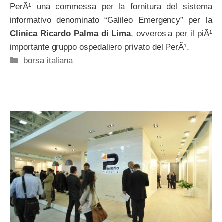
PerÃ¹ una commessa per la fornitura del sistema
informativo denominato “Galileo Emergency” per la
Clinica Ricardo Palma di Lima
, ovverosia per il piÃ¹
importante gruppo ospedaliero privato del PerÃ¹.
Categorie
borsa italiana