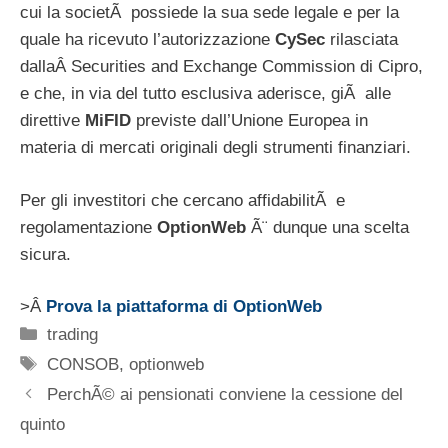
cui la societÃ possiede la sua sede legale e per la
quale ha ricevuto l’autorizzazione
CySec
rilasciata
dallaÂ Securities and Exchange Commission di Cipro,
e che, in via del tutto esclusiva aderisce, giÃ alle
direttive
MiFID
previste dall’Unione Europea in
materia di mercati originali degli strumenti finanziari.
Per gli investitori che cercano affidabilitÃ e
regolamentazione
OptionWeb
Ã¨ dunque una scelta
sicura.
>Â
Prova la piattaforma di OptionWeb
Categorie
trading
Tag
CONSOB
,
optionweb
PerchÃ© ai pensionati conviene la cessione del
quinto