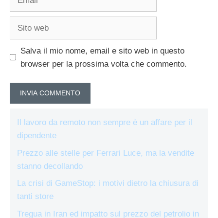
Sito
web
Salva il mio nome, email e sito web in questo
browser per la prossima volta che commento.
Il lavoro da remoto non sempre è un affare per il
dipendente
Prezzo alle stelle per Ferrari Luce, ma la vendite
stanno decollando
La crisi di GameStop: i motivi dietro la chiusura di
tanti store
Tregua in Iran ed impatto sul prezzo del petrolio in