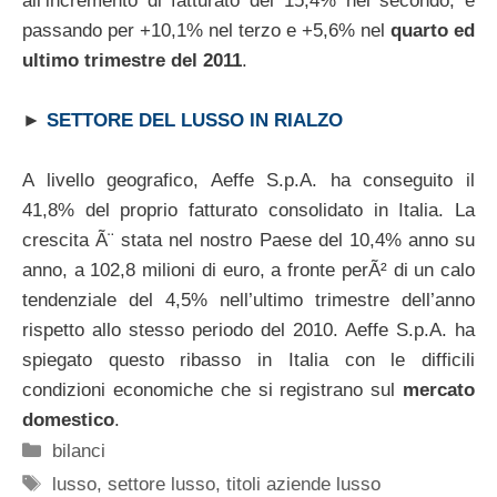
all’incremento di fatturato del 15,4% nel secondo, e
passando per +10,1% nel terzo e +5,6% nel
quarto ed
ultimo trimestre del 2011
.
►
SETTORE DEL LUSSO IN RIALZO
A livello geografico, Aeffe S.p.A. ha conseguito il
41,8% del proprio fatturato consolidato in Italia. La
crescita Ã¨ stata nel nostro Paese del 10,4% anno su
anno, a 102,8 milioni di euro, a fronte perÃ² di un calo
tendenziale del 4,5% nell’ultimo trimestre dell’anno
rispetto allo stesso periodo del 2010. Aeffe S.p.A. ha
spiegato questo ribasso in Italia con le difficili
condizioni economiche che si registrano sul
mercato
domestico
.
Categorie
bilanci
Tag
lusso
,
settore lusso
,
titoli aziende lusso