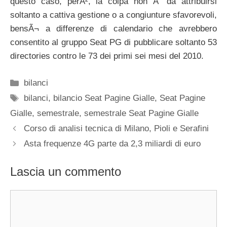
questo caso, perÃ², la colpa non Ã¨ da attribuirsi
soltanto a cattiva gestione o a congiunture sfavorevoli,
bensÃ¬ a differenze di calendario che avrebbero
consentito al gruppo Seat PG di pubblicare soltanto 53
directories contro le 73 dei primi sei mesi del 2010.
Categorie
bilanci
Tag
bilanci
,
bilancio Seat Pagine Gialle
,
Seat Pagine
Gialle
,
semestrale
,
semestrale Seat Pagine Gialle
Corso di analisi tecnica di Milano, Pioli e Serafini
Asta frequenze 4G parte da 2,3 miliardi di euro
Lascia un commento
Commento