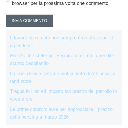
browser per la prossima volta che commento.
Il lavoro da remoto non sempre è un affare per il
dipendente
Prezzo alle stelle per Ferrari Luce, ma la vendite
stanno decollando
La crisi di GameStop: i motivi dietro la chiusura di
tanti store
Tregua in Iran ed impatto sul prezzo del petrolio in
queste ore
Le prime contromisure per approcciare il prezzo
della benzina a marzo 2026