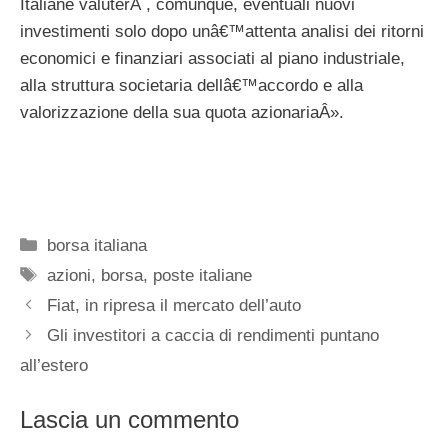
Italiane valuterÃ , comunque, eventuali nuovi
investimenti solo dopo unâ€™attenta analisi dei ritorni
economici e finanziari associati al piano industriale,
alla struttura societaria dellâ€™accordo e alla
valorizzazione della sua quota azionariaÂ».
Categorie
borsa italiana
Tag
azioni
,
borsa
,
poste italiane
Fiat, in ripresa il mercato dell’auto
Gli investitori a caccia di rendimenti puntano
all’estero
Lascia un commento