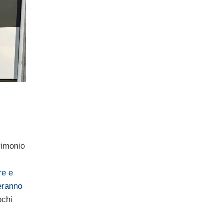
rimonio
re e
eranno
ochi