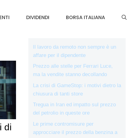
ENTI
DIVIDENDI
BORSA ITALIANA
Il lavoro da remoto non sempre è un
affare per il dipendente
Prezzo alle stelle per Ferrari Luce,
ma la vendite stanno decollando
La crisi di GameStop: i motivi dietro la
chiusura di tanti store
Tregua in Iran ed impatto sul prezzo
del petrolio in queste ore
Le prime contromisure per
i di
approcciare il prezzo della benzina a