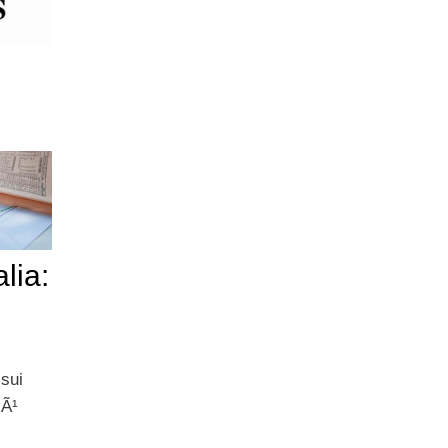
lia:
sui
iÃ¹