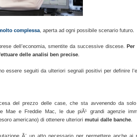
 molto complessa
, aperta ad ogni possibile scenario futuro.
prese dell’economia, smentite da successive discese.
Per 
fettuare delle analisi ben precise
.
essere seguiti da ulteriori segnali positivi per definire l’e
 discesa del prezzo delle case, che sta avvenendo da sol
e Mae e Freddie Mac, le due piÃ¹ grandi agenzie immo
esoro americano) di ottenere ulteriori
mutui dalle banche
.
valutazione Ã¨ un atto necessario per permettere anche ai 