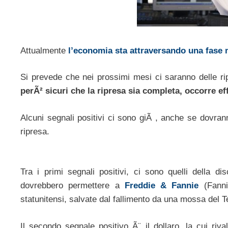
Attualmente
l’economia sta attraversando una fase
Si prevede che nei prossimi mesi ci saranno delle ri
perÃ² sicuri che la ripresa sia completa, occorre ef
Alcuni segnali positivi ci sono giÃ , anche se dovranno 
ripresa.
Tra i primi segnali positivi, ci sono quelli della
dovrebbero permettere a
Freddie & Fannie
(Fanni
statunitensi, salvate dal fallimento da una mossa del T
Il secondo segnale positivo Ã¨ il dollaro, la cui ri