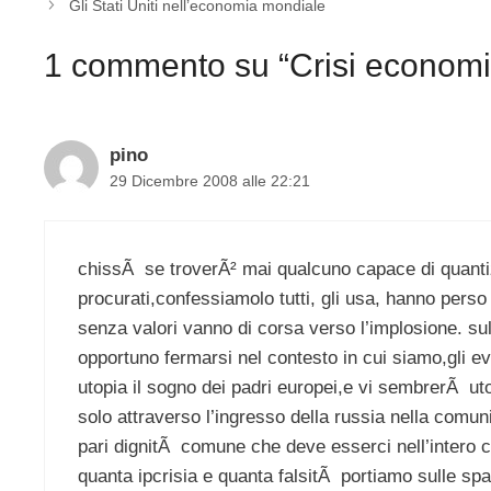
Gli Stati Uniti nell’economia mondiale
1 commento su “Crisi economica
pino
29 Dicembre 2008 alle 22:21
chissÃ se troverÃ² mai qualcuno capace di quantizz
procurati,confessiamolo tutti, gli usa, hanno perso 
senza valori vanno di corsa verso l’implosione. sul
opportuno fermarsi nel contesto in cui siamo,gli e
utopia il sogno dei padri europei,e vi sembrerÃ ut
solo attraverso l’ingresso della russia nella comu
pari dignitÃ comune che deve esserci nell’intero
quanta ipcrisia e quanta falsitÃ portiamo sulle spa