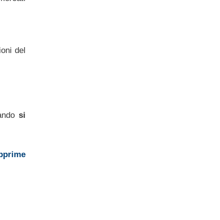
ioni del
uando
si
bprime