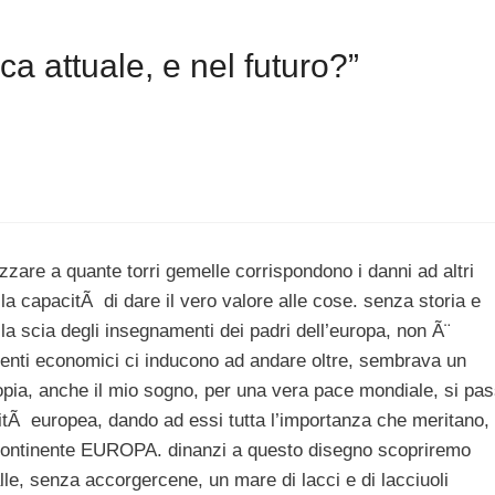
 attuale, e nel futuro?”
are a quante torri gemelle corrispondono i danni ad altri
la capacitÃ di dare il vero valore alle cose. senza storia e
la scia degli insegnamenti dei padri dell’europa, non Ã¨
venti economici ci inducono ad andare oltre, sembrava un
opia, anche il mio sogno, per una vera pace mondiale, si pa
nitÃ europea, dando ad essi tutta l’importanza che meritano, 
 continente EUROPA. dinanzi a questo disegno scopriremo
lle, senza accorgercene, un mare di lacci e di lacciuoli