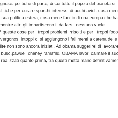
ose. politiche di parte, di cui tutto il popolo del pianeta si
olitiche per curare sporchi interessi di pochi avidi. cosa men
a sua politica estera, cosa mene faccio di una europa che ha
mentre altri gli impartiscono il da farsi. nessuno vuole
queste cose per i troppi problemi irrisolti e per i troppi foco
vergonosi intoppi ci si aggiungono i fallimenti a catena delle
dite non sono ancora iniziati. Ad obama suggerirei di lavorar
 busc,pawuell cheney ramsfild. OBAMA lavori calmare il su
 realizzati quanto prima, tra questi metta mano definitivame