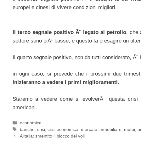
europei e cinesi di vivere condizioni migliori.
Il terzo segnale positivo Ã¨ legato al petrolio
, che 
settore sono piÃ¹ basse, e questo fa presagire un ulter
Il quarto segnale positivo, non da tutti considerato, Ã¨ l
in ogni caso, si prevede che i prossimi due trimes
inizieranno a vedere i primi miglioramenti
.
Staremo a vedere come si evolverÃ questa crisi
americani.
Categorie
economica
Tag
banche
,
crisi
,
crisi economica
,
mercato immobiliare
,
mutui
,
u
Alitalia: smentito il blocco dei voli