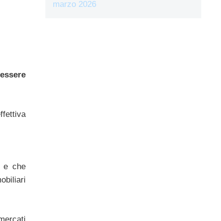
marzo 2026
essere
ffettiva
o e che
biliari
mercati