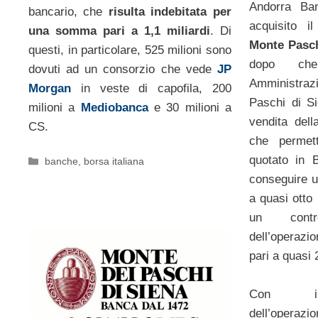
Andorra Ba
bancario, che
risulta indebitata per
acquisito i
una somma pari a 1,1 miliardi
. Di
Monte Pasc
questi, in particolare, 525 milioni sono
dopo che
dovuti ad un consorzio che vede
JP
Amministraz
Morgan
in veste di capofila, 200
Paschi di Si
milioni a
Mediobanca
e 30 milioni a
vendita del
CS.
che permet
quotato in 
Categorie
banche
,
borsa italiana
conseguire u
a quasi otto 
un contro
dell’operaz
pari a quasi 
Con il 
dell’operazi