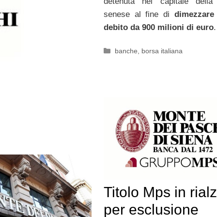
detenuta nel capitale della
senese al fine di
dimezzare 
debito da 900 milioni di euro
.
Categorie
banche
,
borsa italiana
Titolo Mps in rial
per esclusione