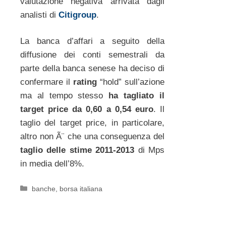
valutazione negativa arrivata dagli
analisti di
Citigroup
.
La banca d’affari a seguito della
diffusione dei conti semestrali da
parte della banca senese ha deciso di
confermare il
rating
“hold” sull’azione
ma al tempo stesso
ha tagliato il
target price da 0,60 a 0,54 euro
. Il
taglio del target price, in particolare,
altro non Ã¨ che una conseguenza del
taglio delle stime 2011-2013
di Mps
in media dell’8%.
Categorie
banche
,
borsa italiana