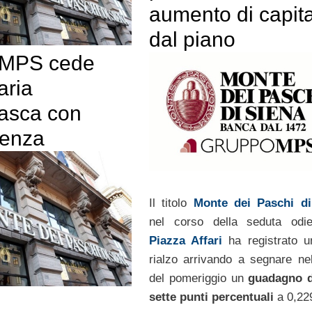
aumento di capit
dal piano
 MPS cede
aria
asca con
lenza
Il titolo
Monte dei Paschi di
nel corso della seduta odie
Piazza Affari
ha registrato u
rialzo arrivando a segnare ne
del pomeriggio un
guadagno d
sette punti percentuali
a 0,22