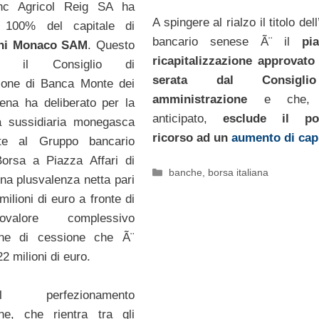
nc Agricol Reig SA ha
A spingere al rialzo il titolo dell’
l 100% del capitale di
bancario senese Ã¨ il
pi
hi Monaco SAM
. Questo
ricapitalizzazione approvato 
 il Consiglio di
serata dal Consigl
ione di Banca Monte dei
amministrazione
e che, 
ena ha deliberato per la
anticipato,
esclude il pos
la sussidiaria monegasca
ricorso ad un
aumento di cap
te al Gruppo bancario
Borsa a Piazza Affari di
Categorie
banche
,
borsa italiana
na plusvalenza netta pari
milioni di euro a fronte di
valore complessivo
ione di cessione che Ã¨
22 milioni di euro.
perfezionamento
one, che rientra tra gli