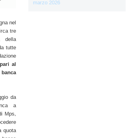
marzo 2026
gna nel
irca tre
a della
da tutte
dazione
pari al
 banca
ggio da
anca a
 di Mps,
ocedere
a quota