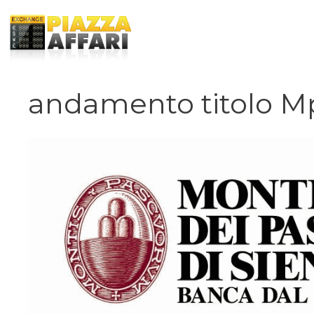
Vai
al
contenuto
andamento titolo M