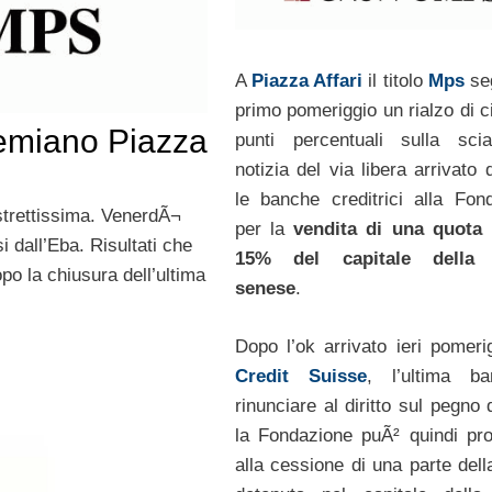
A
Piazza Affari
il titolo
Mps
se
primo pomeriggio un rialzo di c
remiano Piazza
punti percentuali sulla sci
notizia del via libera arrivato 
le banche creditrici alla Fon
strettissima. VenerdÃ¬
per la
vendita di una quota 
 dall’Eba. Risultati che
15% del capitale della
po la chiusura dell’ultima
senese
.
Dopo l’ok arrivato ieri pomeri
Credit Suisse
, l’ultima b
rinunciare al diritto sul pegno
la Fondazione puÃ² quindi pr
alla cessione di una parte dell