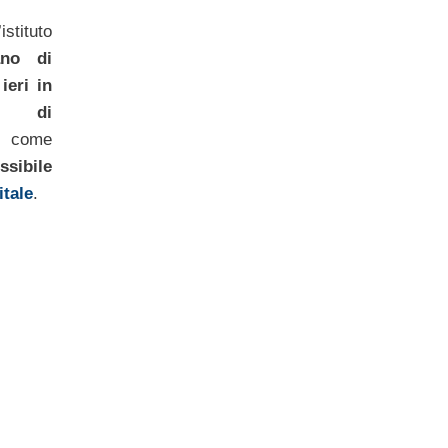
istituto
ano di
ieri in
io di
come
sibile
itale
.