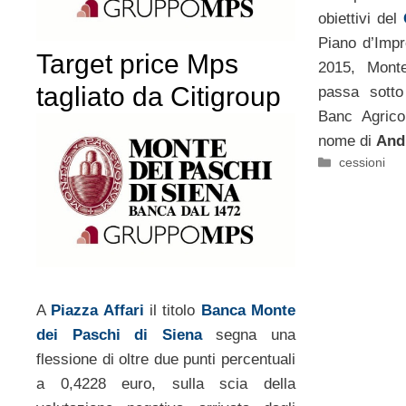
obiettivi del
Piano d’Impr
Target price Mps
2015, Mon
tagliato da Citigroup
passa sotto
Banc Agrico
nome di
And
Categorie
cessioni
A
Piazza Affari
il titolo
Banca Monte
dei Paschi di Siena
segna una
flessione di oltre due punti percentuali
a 0,4228 euro, sulla scia della