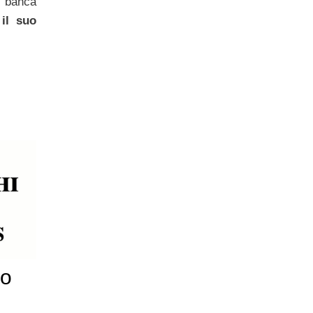
 banca
il suo
zo