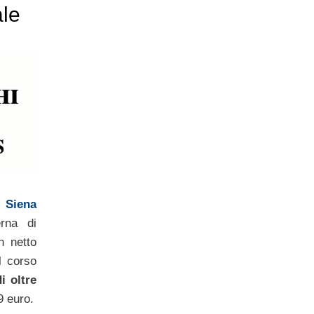
ale
 Siena
rna di
n netto
l corso
i oltre
9 euro.