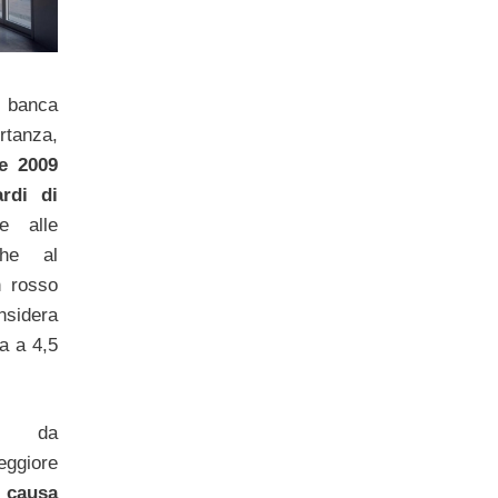
 banca
rtanza,
re 2009
rdi di
e alle
che al
n rosso
sidera
a a 4,5
to da
eggiore
 causa