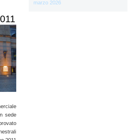
marzo 2026
2011
rciale
n sede
provato
strali