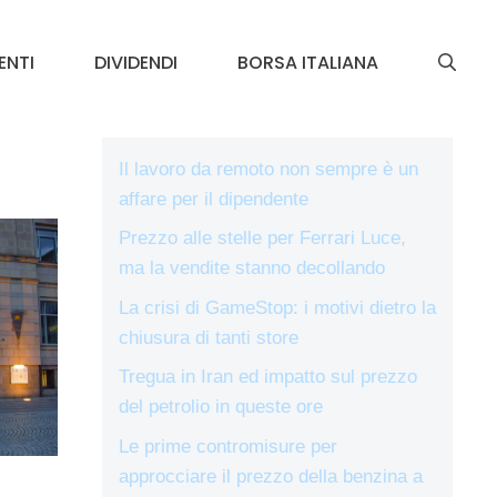
ENTI
DIVIDENDI
BORSA ITALIANA
Il lavoro da remoto non sempre è un
affare per il dipendente
Prezzo alle stelle per Ferrari Luce,
ma la vendite stanno decollando
La crisi di GameStop: i motivi dietro la
chiusura di tanti store
Tregua in Iran ed impatto sul prezzo
del petrolio in queste ore
Le prime contromisure per
approcciare il prezzo della benzina a