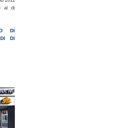
gno 2011
i al di
O DI
DI DI