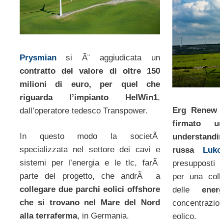
Prysmian
si Ã¨ aggiudicata un
contratto del valore di oltre 150
milioni di euro, per quel che
riguarda l’impianto HelWin1
,
Erg Renew 
dall’operatore tedesco Transpower.
firmato 
In questo modo la societÃ
understan
specializzata nel settore dei cavi e
russa
Luko
sistemi per l’energia e le tlc, farÃ
presupposti
parte del progetto, che andrÃ a
per una col
collegare due parchi eolici offshore
delle
ener
che si trovano nel Mare del Nord
concentrazio
alla terraferma
, in Germania.
eolico.