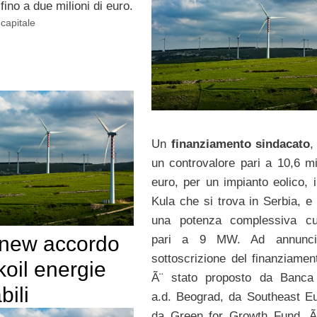
fino a due milioni di euro.
capitale
Un
finanziamento sindacato
,
un controvalore pari a 10,6 mil
euro, per un impianto eolico, i
Kula che si trova in Serbia, e
una potenza complessiva cu
new accordo
pari a 9 MW. Ad annunci
sottoscrizione del finanziamen
oil energie
Ã¨ stato proposto da Banca 
bili
a.d. Beograd, da Southeast E
da Green for Growth Fund, Ã