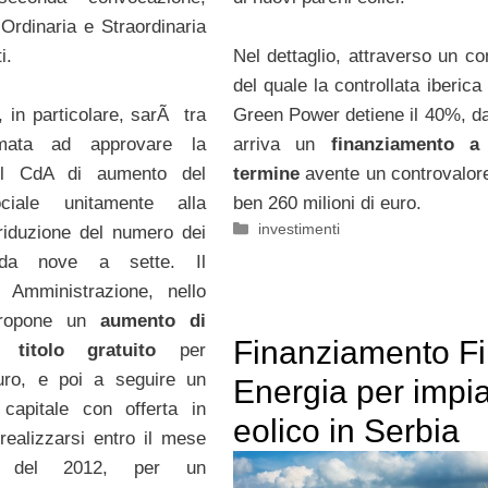
Ordinaria e Straordinaria
Nel dettaglio, attraverso un co
i.
del quale la controllata iberica
Green Power detiene il 40%, da
 in particolare, sarÃ tra
arriva un
finanziamento a
iamata ad approvare la
termine
avente un controvalore
el CdA di aumento del
ben 260 milioni di euro.
ociale unitamente alla
Categorie
investimenti
riduzione del numero dei
i da nove a sette. Il
i Amministrazione, nello
 propone un
aumento di
Finanziamento Fi
 titolo gratuito
per
uro, e poi a seguire un
Energia per impi
capitale con offerta in
eolico in Serbia
realizzarsi entro il mese
o del 2012, per un