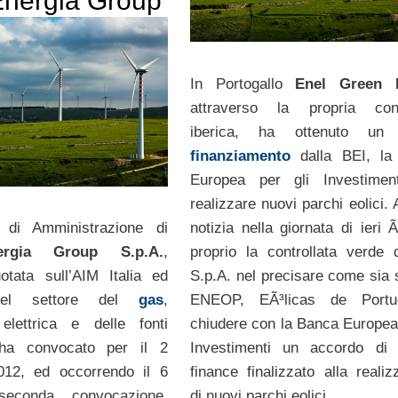
 Energia Group
In Portogallo
Enel Green 
attraverso la propria contr
iberica, ha ottenuto un
finanziamento
dalla BEI, la
Europea per gli Investiment
realizzare nuovi parchi eolici.
notizia nella giornata di ieri 
o di Amministrazione di
proprio la controllata verde 
ergia Group S.p.A.
,
S.p.A. nel precisare come sia s
tata sull’AIM Italia ed
ENEOP, EÃ³licas de Portu
nel settore del
gas
,
chiudere con la Banca Europea 
 elettrica e delle fonti
Investimenti un accordo di 
, ha convocato per il 2
finance finalizzato alla realiz
2012, ed occorrendo il 6
di nuovi parchi eolici.
seconda convocazione,