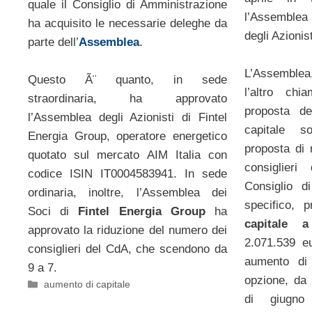
quale il Consiglio di Amministrazione
l’Assemblea 
ha acquisito le necessarie deleghe da
degli Azionist
parte dell’
Assemblea
.
L’Assemblea,
Questo Ã¨ quanto, in sede
l’altro ch
straordinaria, ha approvato
proposta d
l’Assemblea degli Azionisti di Fintel
capitale s
Energia Group, operatore energetico
proposta di 
quotato sul mercato AIM Italia con
consiglier
codice ISIN IT0004583941. In sede
Consiglio d
ordinaria, inoltre, l’Assemblea dei
specifico,
Soci di
Fintel Energia Group
ha
capitale a
approvato la riduzione del numero dei
2.071.539 e
consiglieri del CdA, che scendono da
aumento di 
9 a 7.
opzione, da 
Categorie
aumento di capitale
di giugn