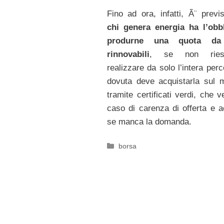
Fino ad ora, infatti, Ã¨ previ
chi genera energia ha l’obb
produrne una quota da 
rinnovabili
, se non rie
realizzare da solo l’intera per
dovuta deve acquistarla sul 
tramite certificati verdi, che 
caso di carenza di offerta e a
se manca la domanda.
Categorie
borsa