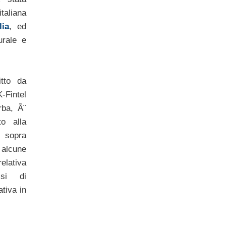
aliana
lia
, ed
urale e
itto da
-Fintel
rba, Ã¨
to alla
 sopra
alcune
elativa
ssi di
ativa in