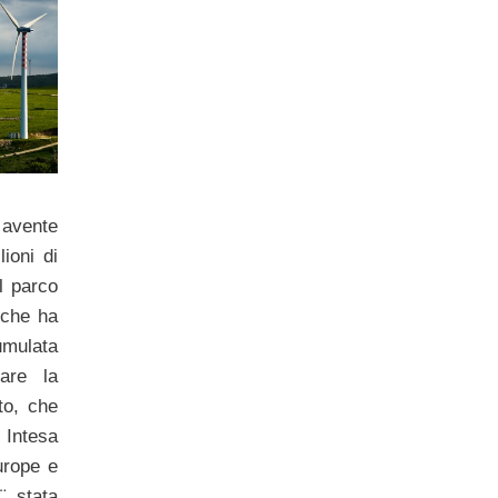
 avente
ioni di
l parco
 che ha
mulata
are la
to, che
Intesa
urope e
¨ stata