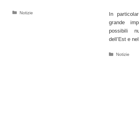
Categorie
Notizie
In particol
grande imp
possibili n
dell’Est e ne
Categorie
Notizie