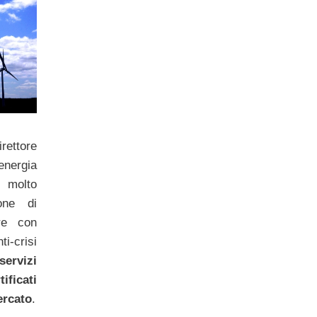
ttore
energia
 molto
one di
re con
i-crisi
servizi
ificati
ercato
.