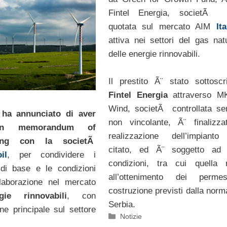
Fintel Energia, societÃ it
quotata sul mercato AIM
Ita
attiva nei settori del gas nat
delle energie rinnovabili.
Il prestito Ã¨ stato sottoscr
Fintel Energia
attraverso MK
Wind, societÃ controllata se
ha annunciato di aver
non vincolante, Ã¨ finalizza
un memorandum of
realizzazione dell’impianto
ding con la societÃ
citato, ed Ã¨ soggetto ad 
il
, per condividere i
condizioni, tra cui quella r
 di base e le condizioni
all’ottenimento dei perme
laborazione nel mercato
costruzione previsti dalla norm
gie rinnovabili
, con
Serbia.
ne principale sul settore
Categorie
Notizie