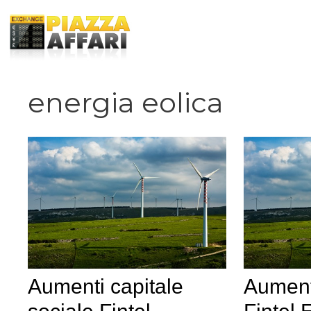
Vai
al
contenuto
energia eolica
Aumenti capitale
Aument