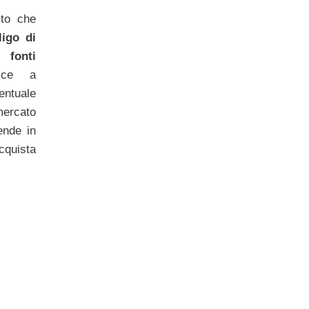
sto che
ligo di
fonti
sce a
centuale
mercato
vende in
cquista