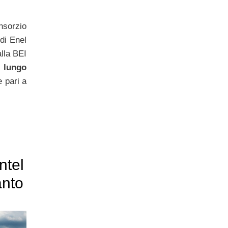
nsorzio
 di Enel
lla BEI
 lungo
 pari a
ntel
anto