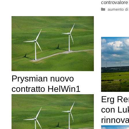
controvalore 
Categorie
aumento di 
Prysmian nuovo
contratto HelWin1
Erg Re
con Luk
rinnova