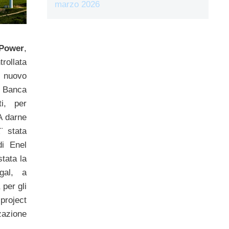
marzo 2026
Power
,
ollata
 nuovo
 Banca
i, per
 A darne
Ã¨ stata
di Enel
tata la
gal, a
per gli
project
zazione