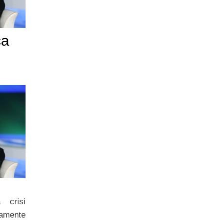
ca
a crisi
iamente