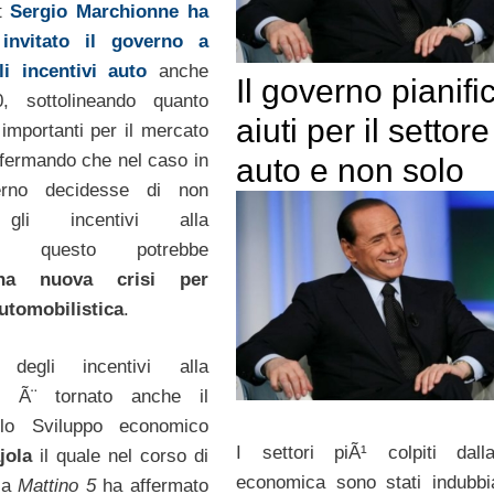
at
Sergio Marchionne ha
 invitato il governo a
li incentivi auto
anche
Il governo pianifi
, sottolineando quanto
aiuti per il settore
 importanti per il mercato
affermando che nel caso in
auto e non solo
erno decidesse di non
 gli incentivi alla
one questo potrebbe
na nuova crisi per
automobilistica
.
degli incentivi alla
ne Ã¨ tornato anche il
llo Sviluppo economico
I settori piÃ¹ colpiti dall
jola
il quale nel corso di
economica sono stati indubb
a a
Mattino 5
ha affermato