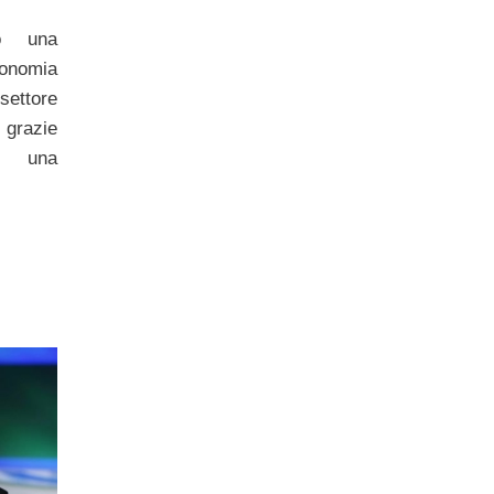
o una
conomia
 settore
grazie
i, una