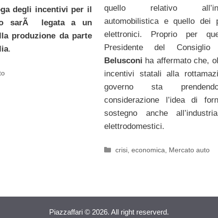
quello relativo all’ind
ga degli incentivi per il
automobilistica e quello dei p
uto sarÃ legata a un
elettronici. Proprio per qu
la produzione da parte
Presidente del Consigli
lia
.
Belusconi
ha affermato che, ol
incentivi statali alla rottamaz
to
governo sta prenden
considerazione l’idea di for
sostegno anche all’industri
elettrodomestici.
Categorie
crisi
,
economica
,
Mercato auto
Piazzaffari © 2026. All right reserverd.