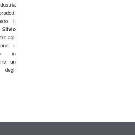
ustria
rodotti
esto il
o
Silvio
tre agli
ione, il
do in
nire un
a degli