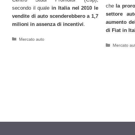
che
la proro
secondo il quale
in Italia nel 2010 le
settore a
vendite di auto scenderebbero a 1,7
aumento del
milioni in assenza di incentivi
.
di Fiat in Ita
Categorie
Mercato auto
Categorie
Mercato au