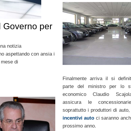
el Governo per
una notizia
ano aspettando con ansia i
l mese di
Finalmente arriva il si defini
parte del ministro per lo s
economico Claudio Scajo
assicura le concessionar
soprattutto i produttori di auto,
incentivi auto
ci saranno anche
prossimo anno.