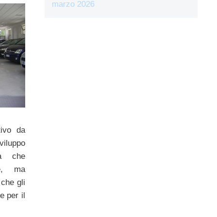
marzo 2026
tivo da
viluppo
la che
ie, ma
 che gli
 per il