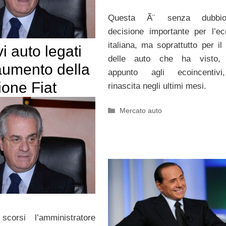
Questa Ã¨ senza dubbi
decisione importante per l’e
italiana, ma soprattutto per il
vi auto legati
delle auto che ha visto, 
aumento della
appunto agli ecoincentiv
ione Fiat
rinascita negli ultimi mesi.
Categorie
Mercato auto
scorsi l’amministratore