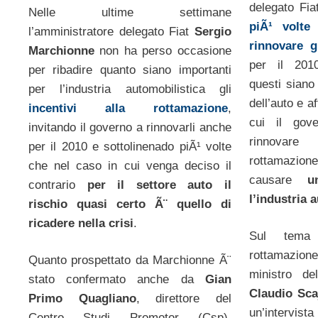
delegato Fi
Nelle ultime settimane
piÃ¹ volte
l’amministratore delegato Fiat
Sergio
rinnovare g
Marchionne
non ha perso occasione
per il 2010
per ribadire quanto siano importanti
questi siano
per l’industria automobilistica gli
dell’auto e 
incentivi alla rottamazione
,
cui il gov
invitando il governo a rinnovarli anche
rinnovare
per il 2010 e sottolinenado piÃ¹ volte
rottamazi
che nel caso in cui venga deciso il
causare
u
contrario
per il settore auto il
l’industria 
rischio quasi certo Ã¨ quello di
ricadere nella crisi
.
Sul tema 
rottamazio
Quanto prospettato da Marchionne Ã¨
ministro de
stato confermato anche da
Gian
Claudio Sca
Primo Quagliano
, direttore del
un’intervist
Centro Studi Promotor (Csp),