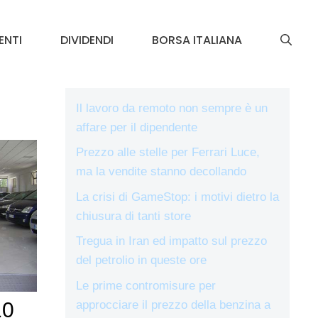
ENTI
DIVIDENDI
BORSA ITALIANA
Il lavoro da remoto non sempre è un
affare per il dipendente
Prezzo alle stelle per Ferrari Luce,
ma la vendite stanno decollando
La crisi di GameStop: i motivi dietro la
chiusura di tanti store
Tregua in Iran ed impatto sul prezzo
del petrolio in queste ore
Le prime contromisure per
approcciare il prezzo della benzina a
10