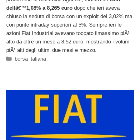
dellâ€™1,08% a 8,265 euro
dopo che ieri aveva
chiuso la seduta di borsa con un exploit del 3,02% ma
con punte intraday superiori al 5%. Sempre ieri le
azioni Fiat Industrial avevano toccato ilmassimo piÃ¹
alto da oltre un mese a 8,52 euro, mostrando i volumi
piÃ¹ alti degli ultimi due mesi e mezzo.
Categorie
borsa italiana