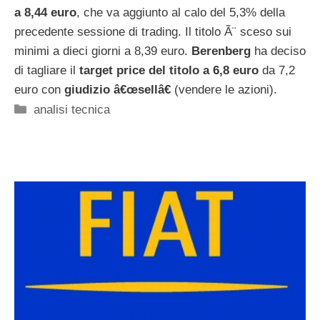
a 8,44 euro
, che va aggiunto al calo del 5,3% della
precedente sessione di trading. Il titolo Ã¨ sceso sui
minimi a dieci giorni a 8,39 euro.
Berenberg
ha deciso
di tagliare il
target price del titolo a 6,8 euro
da 7,2
euro con
giudizio â€œsellâ€
(vendere le azioni).
Categorie
analisi tecnica