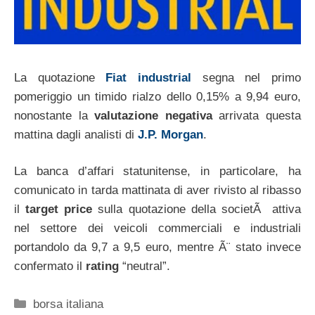
La quotazione
Fiat industrial
segna nel primo
pomeriggio un timido rialzo dello 0,15% a 9,94 euro,
nonostante la
valutazione negativa
arrivata questa
mattina dagli analisti di
J.P. Morgan
.
La banca d’affari statunitense, in particolare, ha
comunicato in tarda mattinata di aver rivisto al ribasso
il
target price
sulla quotazione della societÃ attiva
nel settore dei veicoli commerciali e industriali
portandolo da 9,7 a 9,5 euro, mentre Ã¨ stato invece
confermato il
rating
“neutral”.
Categorie
borsa italiana