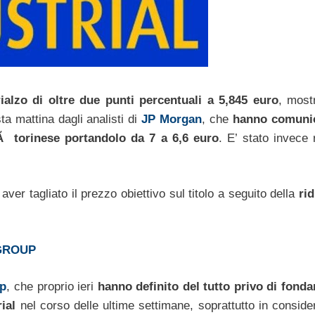
rialzo di oltre due punti percentuali a 5,845 euro
, most
a mattina dagli analisti di
JP Morgan
, che
hanno comunic
etÃ torinese portandolo da 7 a 6,6 euro
. E’ stato invece 
aver tagliato il prezzo obiettivo sul titolo a seguito della
ri
IGROUP
up
, che proprio ieri
hanno definito del tutto privo di fond
ial
nel corso delle ultime settimane, soprattutto in conside