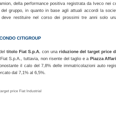
mion, della performance positiva registrata da Iveco nei co
a del gruppo, in quanto in base agli attuali accordi la soci
i deve restituire nel corso dei prossimi tre anni solo un
ECONDO CITIGROUP
 del
titolo Fiat S.p.A.
con una
riduzione del target price d
iat S.p.A., tuttavia, non risente del taglio e a
Piazza Affar
onostante il calo del 7,8% delle immatricolazioni auto regis
ercato dal 7,1% al 6,5%.
target price Fiat Industrial