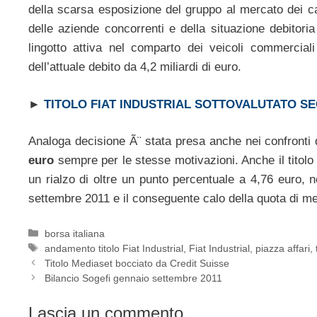
della scarsa esposizione del gruppo al mercato dei ca
delle aziende concorrenti e della situazione debitori
lingotto attiva nel comparto dei veicoli commercial
dell’attuale debito da 4,2 miliardi di euro.
►
TITOLO FIAT INDUSTRIAL SOTTOVALUTATO S
Analoga decisione Ã¨ stata presa anche nei confronti
euro
sempre per le stesse motivazioni. Anche il titolo F
un rialzo di oltre un punto percentuale a 4,76 euro, n
settembre 2011 e il conseguente calo della quota di m
Categorie
borsa italiana
Tag
andamento titolo Fiat Industrial
,
Fiat Industrial
,
piazza affari
,
Titolo Mediaset bocciato da Credit Suisse
Bilancio Sogefi gennaio settembre 2011
Lascia un commento