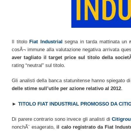
Il titolo
Fiat Industrial
segna in tarda mattinata un
cosÃ¬ immune alla valutazione negativa arrivata quest
aver tagliato il target price sul titolo della soci
rating “neutral” sul titolo.
Gli analisti della banca statunitense hanno spiegato di 
delle stime sull’utile per azione relativo al 2012
.
►
TITOLO FIAT INDUSTRIAL PROMOSSO DA CIT
Di parere contrario sono invece gli analisti di
Citigro
nonchÃ¨ esagerato,
il calo registrato da Fiat Industr