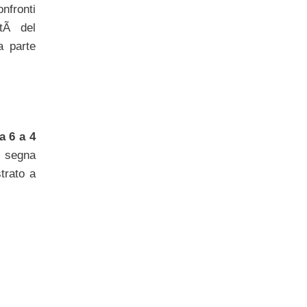
nfronti
etÃ del
a parte
a 6 a 4
i
segna
trato a