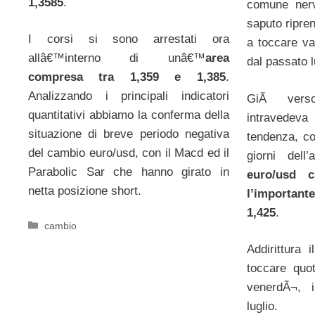
1,3585
.
comune nerv
saputo ripren
I corsi si sono arrestati ora
a toccare va
allâ€™interno di unâ€™
area
dal passato l
compresa tra 1,359 e 1,385
.
Analizzando i principali indicatori
GiÃ verso
quantitativi abbiamo la conferma della
intravede
situazione di breve periodo negativa
tendenza, co
del cambio euro/usd, con il Macd ed il
giorni del
Parabolic Sar che hanno girato in
euro/usd 
netta posizione short.
l’importan
1,425
.
Categorie
cambio
Addirittura 
toccare quot
venerdÃ¬, 
luglio.