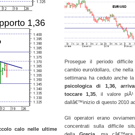
upporto 1,36
Prosegue il periodo difficile
cambio euro/dollaro, che nella
settimana ha ceduto anche l
psicologica di 1,36, arriv
toccare 1,35
, il valore piÃ
dallâ€™inizio di questo 2010 ad
Gli operatori erano ovviament
concentrati sulla difficile sit
ccolo calo nelle ultime
della
Grecia
, ma câ€™era