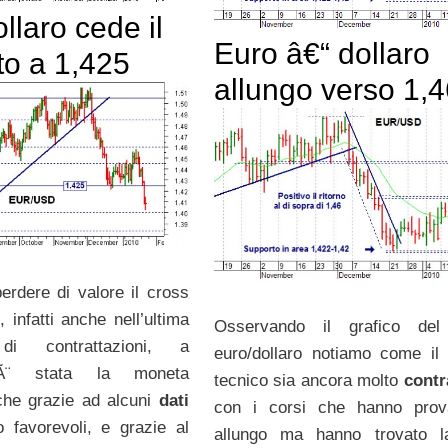
llaro cede il
Euro â€“ dollaro
to a 1,425
allungo verso 1,
erdere di valore il cross
, infatti anche nell’ultima
Osservando il grafico del
di contrattazioni, a
euro/dollaro notiamo come il
 Ã¨ stata la moneta
tecnico sia ancora molto
contr
che grazie ad alcuni
dati
con i corsi che hanno prov
 favorevoli, e grazie al
allungo ma hanno trovato la