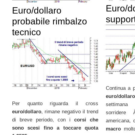
Euro/do
Euro/dollaro
suppor
probabile rimbalzo
tecnico
Continua a p
euro/dollaro
Per quanto riguarda il cross
settimana 
euro/dollaro
, rimane negativo il trend
sorridere
di breve periodo, con i
corsi che
americana, 
sono scesi fino a toccare quota
macro
molto