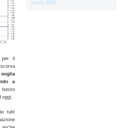
marzo 2026
 per il
 scorsa
a
soglia
ando a
¹ basso
 oggi.
e tutti
uazione
 anche