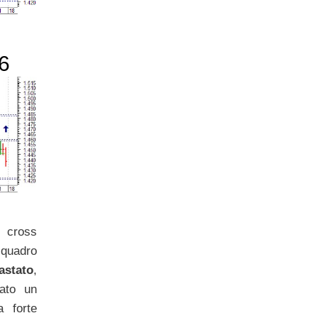
46
 cross
 quadro
astato
,
ato un
 forte