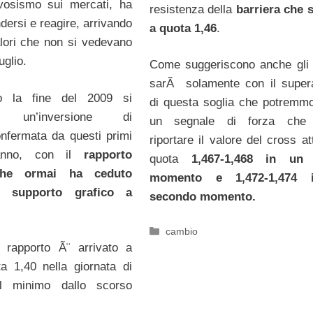
osismo sui mercati, ha
resistenza della
barriera che s
dersi e reagire, arrivando
a quota 1,46
.
lori che non si vedevano
uglio.
Come suggeriscono anche gli 
sarÃ solamente con il super
 la fine del 2009 si
di questa soglia che potremm
va un’inversione di
un segnale di forza che
nfermata da questi primi
riportare il valore del cross a
l’anno, con il
rapporto
quota
1,467-1,468 in un
che ormai ha ceduto
momento e 1,472-1,474 
te supporto grafico a
secondo momento.
Categorie
cambio
il rapporto Ã¨ arrivato a
a 1,40 nella giornata di
il minimo dallo scorso