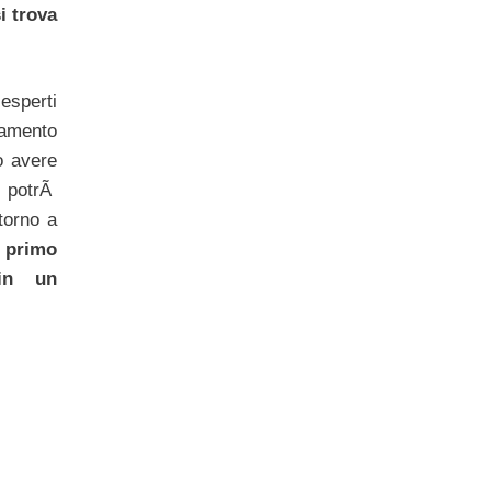
i trova
esperti
amento
o avere
 potrÃ
ttorno a
 primo
in un