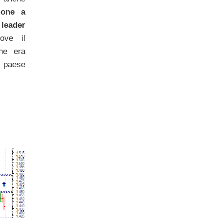
ione a
ader
ove il
one era
l paese