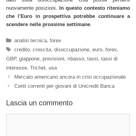
nuovamente posizioni.
In questo contesto riteniamo
che l’Euro in prospettiva potrebbe continuare a
scendere nelle prossime settimane
.
Categorie
analisi tecnica
,
forex
Tag
credito
,
crescita
,
disoccupazione
,
euro
,
forex
,
GBP
,
giappone
,
previsioni
,
ribasso
,
tassi
,
tassi di
interesse
,
Trichet
,
usa
Mercato americano ancora in crisi occupazionale
Conti correnti per giovani di Unicredit Banca
Lascia un commento
Commento