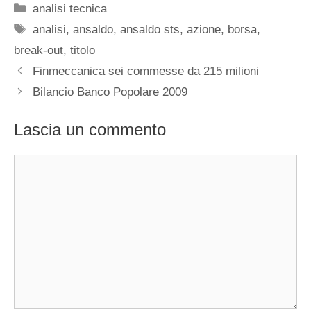
Categorie
analisi tecnica
Tag
analisi
,
ansaldo
,
ansaldo sts
,
azione
,
borsa
,
break-out
,
titolo
Finmeccanica sei commesse da 215 milioni
Bilancio Banco Popolare 2009
Lascia un commento
Commento