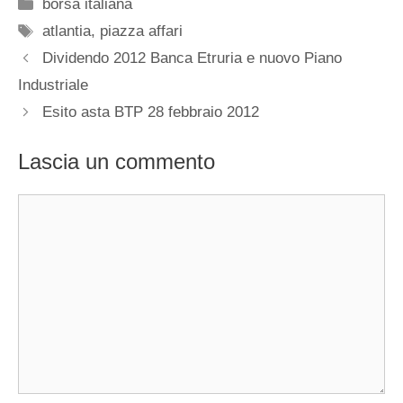
Categorie
borsa italiana
Tag
atlantia
,
piazza affari
Dividendo 2012 Banca Etruria e nuovo Piano
Industriale
Esito asta BTP 28 febbraio 2012
Lascia un commento
Commento