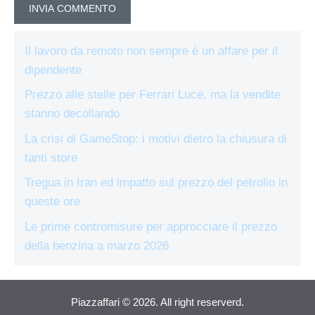
Il lavoro da remoto non sempre è un affare per il
dipendente
Prezzo alle stelle per Ferrari Luce, ma la vendite
stanno decollando
La crisi di GameStop: i motivi dietro la chiusura di
tanti store
Tregua in Iran ed impatto sul prezzo del petrolio in
queste ore
Le prime contromisure per approcciare il prezzo
della benzina a marzo 2026
Piazzaffari © 2026. All right reserverd.