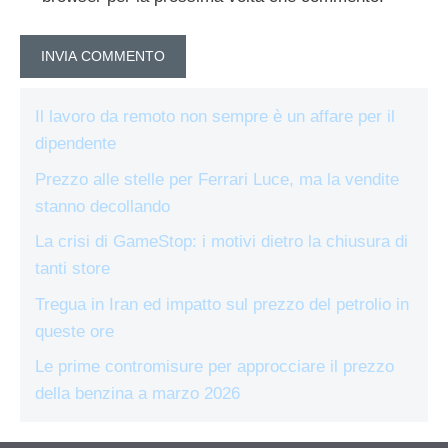
Il lavoro da remoto non sempre è un affare per il
dipendente
Prezzo alle stelle per Ferrari Luce, ma la vendite
stanno decollando
La crisi di GameStop: i motivi dietro la chiusura di
tanti store
Tregua in Iran ed impatto sul prezzo del petrolio in
queste ore
Le prime contromisure per approcciare il prezzo
della benzina a marzo 2026