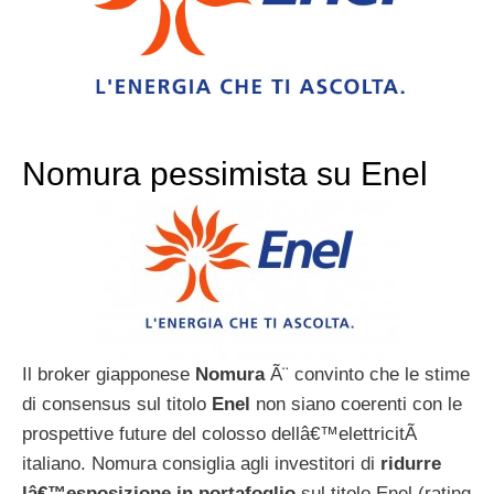
Nomura pessimista su Enel
Il broker giapponese
Nomura
Ã¨ convinto che le stime
di consensus sul titolo
Enel
non siano coerenti con le
prospettive future del colosso dellâ€™elettricitÃ
italiano. Nomura consiglia agli investitori di
ridurre
lâ€™esposizione in portafoglio
sul titolo Enel (rating