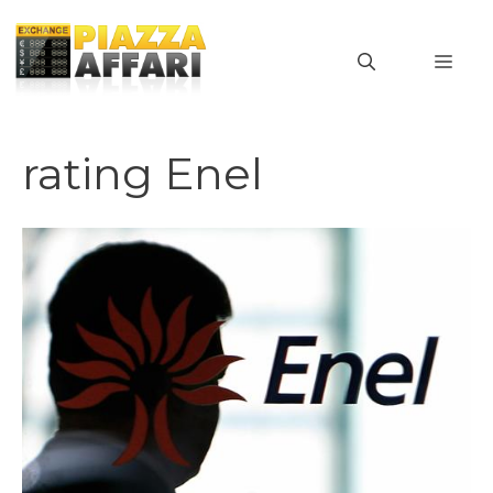
Vai
al
MEN
contenuto
rating Enel