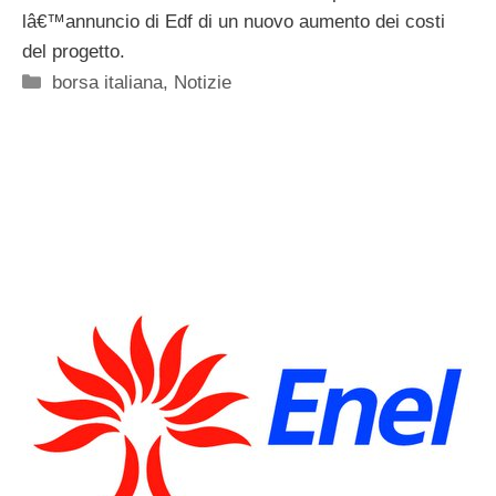
lâ€™annuncio di Edf di un nuovo aumento dei costi
del progetto.
Categorie
borsa italiana
,
Notizie