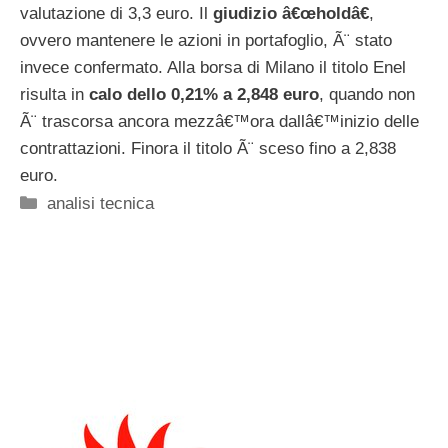
valutazione di 3,3 euro. Il
giudizio â€œholdâ€
,
ovvero mantenere le azioni in portafoglio, Ã¨ stato
invece confermato. Alla borsa di Milano il titolo Enel
risulta in
calo dello 0,21% a 2,848 euro
, quando non
Ã¨ trascorsa ancora mezzâ€™ora dallâ€™inizio delle
contrattazioni. Finora il titolo Ã¨ sceso fino a 2,838
euro.
Categorie
analisi tecnica