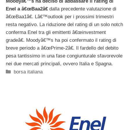
Moodyâ€™s ha deciso di abbassare il rating di
Enel a â€œBaa2â€
dalla precedente valutazione di
â€œBaa1â€. Lâ€™outlook per i prossimi trimestri
resta negativo. La riduzione del rating di un solo notch
conferma Enel tra gli emittenti â€œinvestment
gradeâ€. Moodyâ€™s ha poi confermato il rating di
breve periodo a â€œPrime-2â€. Il fardello del debito
pesa tantissimo in una fase congiunturale sfavorevole
nei due mercati principali, ovvero Italia e Spagna.
Categorie
borsa italiana