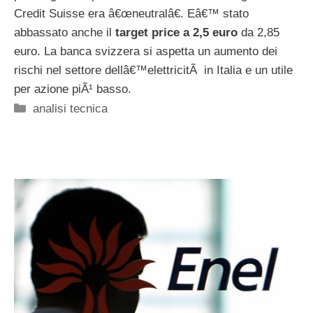
Credit Suisse era â€œneutralâ€. Eâ€™ stato
abbassato anche il
target price a 2,5 euro
da 2,85
euro. La banca svizzera si aspetta un aumento dei
rischi nel settore dellâ€™elettricitÃ in Italia e un utile
per azione piÃ¹ basso.
Categorie
analisi tecnica