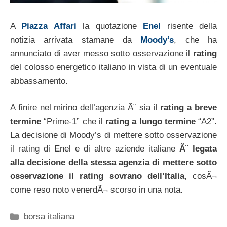
A
Piazza Affari
la quotazione
Enel
risente della
notizia arrivata stamane da
Moody’s
, che ha
annunciato di aver messo sotto osservazione il
rating
del colosso energetico italiano in vista di un eventuale
abbassamento.
A finire nel mirino dell’agenzia Ã¨ sia il
rating a breve
termine
“Prime-1” che il
rating a lungo termine
“A2”.
La decisione di Moody’s di mettere sotto osservazione
il rating di Enel e di altre aziende italiane
Ã¨ legata
alla decisione della stessa agenzia di mettere sotto
osservazione il rating sovrano dell’Italia
, cosÃ¬
come reso noto venerdÃ¬ scorso in una nota.
Categorie
borsa italiana