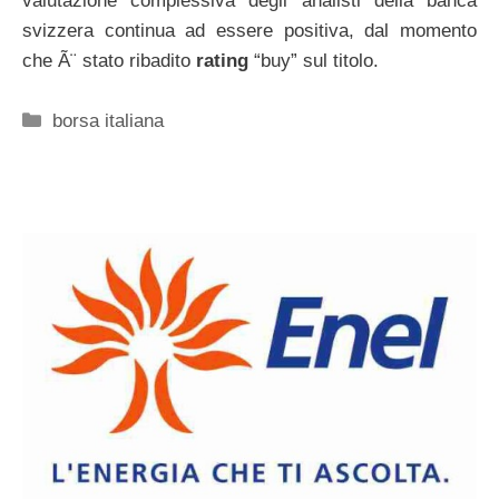
valutazione complessiva degli analisti della banca
svizzera continua ad essere positiva, dal momento
che Ã¨ stato ribadito
rating
“buy” sul titolo.
Categorie
borsa italiana