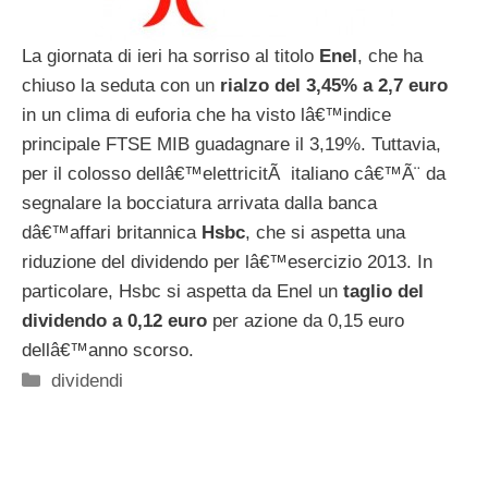
La giornata di ieri ha sorriso al titolo
Enel
, che ha
chiuso la seduta con un
rialzo del 3,45% a 2,7 euro
in un clima di euforia che ha visto lâ€™indice
principale FTSE MIB guadagnare il 3,19%. Tuttavia,
per il colosso dellâ€™elettricitÃ italiano câ€™Ã¨ da
segnalare la bocciatura arrivata dalla banca
dâ€™affari britannica
Hsbc
, che si aspetta una
riduzione del dividendo per lâ€™esercizio 2013. In
particolare, Hsbc si aspetta da Enel un
taglio del
dividendo a 0,12 euro
per azione da 0,15 euro
dellâ€™anno scorso.
Categorie
dividendi