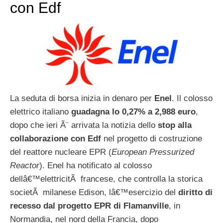
con Edf
La seduta di borsa inizia in denaro per
Enel
. Il colosso
elettrico italiano
guadagna lo 0,27% a 2,988 euro
,
dopo che ieri Ã¨ arrivata la notizia dello
stop alla
collaborazione con Edf
nel progetto di costruzione
del reattore nucleare EPR (
European Pressurized
Reactor
). Enel ha notificato al colosso
dellâ€™elettricitÃ francese, che controlla la storica
societÃ milanese Edison, lâ€™esercizio del
diritto di
recesso dal progetto EPR di Flamanville
, in
Normandia, nel nord della Francia, dopo