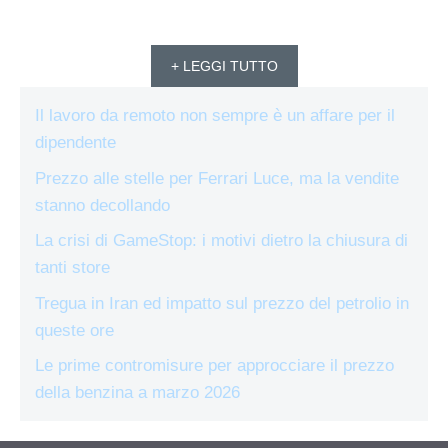
+ LEGGI TUTTO
Il lavoro da remoto non sempre è un affare per il
dipendente
Prezzo alle stelle per Ferrari Luce, ma la vendite
stanno decollando
La crisi di GameStop: i motivi dietro la chiusura di
tanti store
Tregua in Iran ed impatto sul prezzo del petrolio in
queste ore
Le prime contromisure per approcciare il prezzo
della benzina a marzo 2026