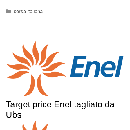
Categorie
borsa italiana
Target price Enel tagliato da
Ubs