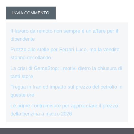
Il lavoro da remoto non sempre è un affare per il
dipendente
Prezzo alle stelle per Ferrari Luce, ma la vendite
stanno decollando
La crisi di GameStop: i motivi dietro la chiusura di
tanti store
Tregua in Iran ed impatto sul prezzo del petrolio in
queste ore
Le prime contromisure per approcciare il prezzo
della benzina a marzo 2026