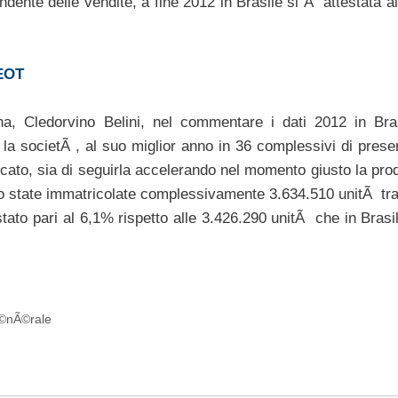
ndente delle vendite, a fine 2012 in Brasile si Ã¨ attestata 
EOT
na, Cledorvino Belini, nel commentare i dati 2012 in Bra
la societÃ , al suo miglior anno in 36 complessivi di prese
ercato, sia di seguirla accelerando nel momento giusto la pro
 state immatricolate complessivamente 3.634.510 unitÃ tra
stato pari al 6,1% rispetto alle 3.426.290 unitÃ che in Bras
Ã©nÃ©rale