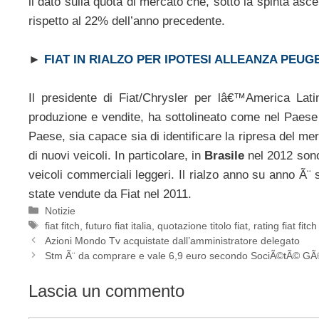
il dato sulla quota di mercato che, sotto la spinta asce
rispetto al 22% dell’anno precedente.
►
FIAT IN RIALZO PER IPOTESI ALLEANZA PEUG
Il presidente di Fiat/Chrysler per lâ€™America Lati
produzione e vendite, ha sottolineato come nel Paese 
Paese, sia capace sia di identificare la ripresa del m
di nuovi veicoli. In particolare, in
Brasile
nel 2012 sono
veicoli commerciali leggeri. Il rialzo anno su anno Ã¨ 
state vendute da Fiat nel 2011.
Categorie
Notizie
Tag
fiat fitch
,
futuro fiat italia
,
quotazione titolo fiat
,
rating fiat fitch
Azioni Mondo Tv acquistate dall’amministratore delegato
Stm Ã¨ da comprare e vale 6,9 euro secondo SociÃ©tÃ© G
Lascia un commento