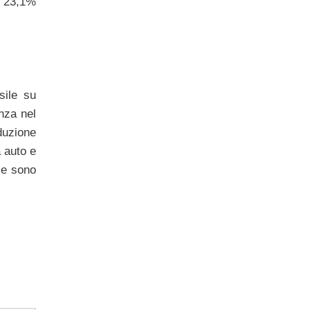
al 23,1%
sile su
nza nel
duzione
 auto e
ile sono