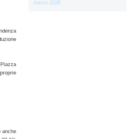
marzo 2026
endenza
duzione
 Piazza
 proprie
e anche