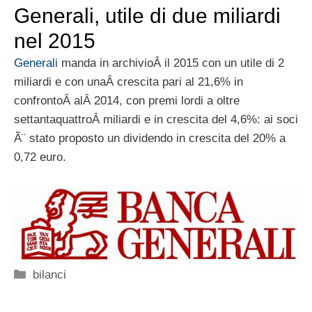
Generali, utile di due miliardi
nel 2015
Generali
manda in archivioÂ il 2015 con un utile di 2
miliardi e con unaÂ crescita pari al 21,6% in
confrontoÂ alÂ 2014, con premi lordi a oltre
settantaquattroÂ miliardi e in crescita del 4,6%: ai soci
Ã¨ stato proposto un dividendo in crescita del 20% a
0,72 euro.
Categorie
bilanci