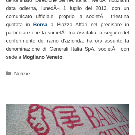
denominato “Direzione per lâ€˜Italia”. Ne dÃ notizia in
data odierna, lunedÃ¬ 1 luglio del 2013, con un
comunicato ufficiale, proprio la societÃ triestina
quotata in
Borsa
a Piazza Affari nel precisare in
particolare che la societÃ Ina Assitalia, a seguito del
conferimento del ramo d’azienda, ha ora assunto la
denominazione di Generali Italia SpA, societÃ con
sede a
Mogliano Veneto
.
Categorie
Notizie