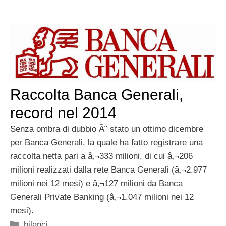
Raccolta Banca Generali,
record nel 2014
Senza ombra di dubbio Ã¨ stato un ottimo dicembre
per Banca Generali, la quale ha fatto registrare una
raccolta netta pari a â‚¬333 milioni, di cui â‚¬206
milioni realizzati dalla rete Banca Generali (â‚¬2.977
milioni nei 12 mesi) e â‚¬127 milioni da Banca
Generali Private Banking (â‚¬1.047 milioni nei 12
mesi).
Categorie
bilanci