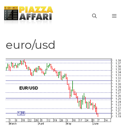
Vai
al
MEN
contenuto
euro/usd