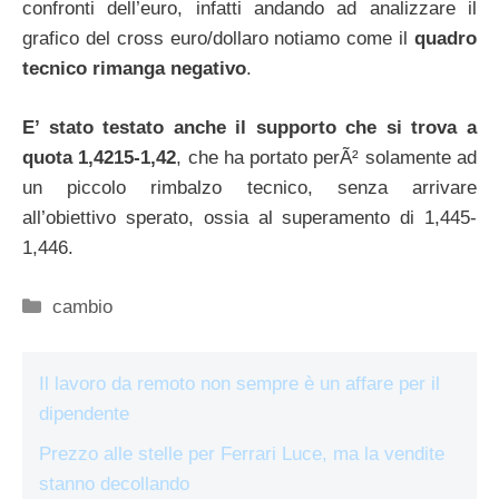
confronti dell’euro, infatti andando ad analizzare il
grafico del cross euro/dollaro notiamo come il
quadro
tecnico rimanga negativo
.
E’ stato testato anche il supporto che si trova a
quota 1,4215-1,42
, che ha portato perÃ² solamente ad
un piccolo rimbalzo tecnico, senza arrivare
all’obiettivo sperato, ossia al superamento di 1,445-
1,446.
Categorie
cambio
Il lavoro da remoto non sempre è un affare per il
dipendente
Prezzo alle stelle per Ferrari Luce, ma la vendite
stanno decollando