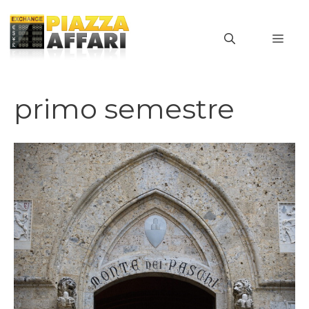
Vai
al
MEN
contenuto
primo semestre