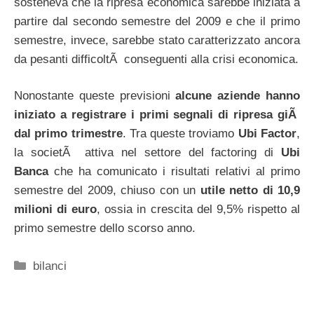
sosteneva che la ripresa economica sarebbe iniziata a
partire dal secondo semestre del 2009 e che il primo
semestre, invece, sarebbe stato caratterizzato ancora
da pesanti difficoltÃ conseguenti alla crisi economica.
Nonostante queste previsioni
alcune aziende hanno
iniziato a registrare i primi segnali di ripresa giÃ
dal primo trimestre
. Tra queste troviamo
Ubi Factor
,
la societÃ attiva nel settore del factoring di
Ubi
Banca
che ha comunicato i risultati relativi al primo
semestre del 2009, chiuso con un
utile netto di 10,9
milioni di euro
, ossia in crescita del 9,5% rispetto al
primo semestre dello scorso anno.
Categorie
bilanci