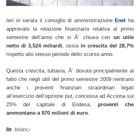
Ieri in serata il consiglio di amministrazione
Enel
ha
approvato la relazione finanziaria relativa al primo
semestre dell’anno che si Ã¨ chiuso con
un utile
netto di 3,524 miliardi
, ossia
in crescita del 28,7%
rispetto allo stesso periodo dello scorso anno.
Questa crescita, tuttavia, Ã¨ dovuta principalmente al
fatto che negli utili del primo semestre 2009 rientrano
anche i proventi finanziari straordinari legati
all’esercizio dell’opzione put, concessa ad Acciona sul
25% del capitale di Endesa,
proventi che
ammontano a 970 milioni di euro
.
Categorie
bilanci