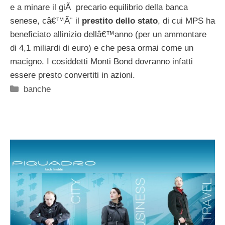
e a minare il giÃ precario equilibrio della banca
senese, câ€™Ã¨ il
prestito dello stato
, di cui MPS ha
beneficiato allinizio dellâ€™anno (per un ammontare
di 4,1 miliardi di euro) e che pesa ormai come un
macigno. I cosiddetti Monti Bond dovranno infatti
essere presto convertiti in azioni.
Categorie
banche