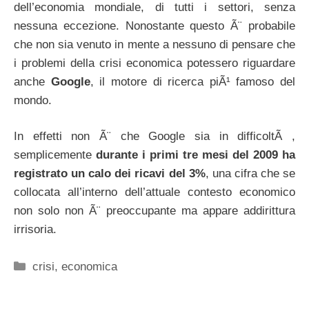
dell’economia mondiale, di tutti i settori, senza
nessuna eccezione. Nonostante questo Ã¨ probabile
che non sia venuto in mente a nessuno di pensare che
i problemi della crisi economica potessero riguardare
anche
Google
, il motore di ricerca piÃ¹ famoso del
mondo.
In effetti non Ã¨ che Google sia in difficoltÃ ,
semplicemente
durante i primi tre mesi del 2009 ha
registrato un calo dei ricavi del 3%
, una cifra che se
collocata all’interno dell’attuale contesto economico
non solo non Ã¨ preoccupante ma appare addirittura
irrisoria.
Categorie
crisi
,
economica