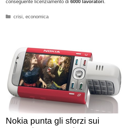
conseguente licenziamento di
6000 lavoratori
.
Categorie
crisi
,
economica
Nokia punta gli sforzi sui