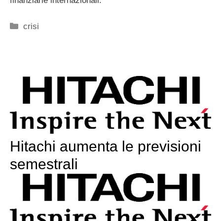
finanziarie internazionali.
Categorie
crisi
Hitachi aumenta le previsioni
semestrali