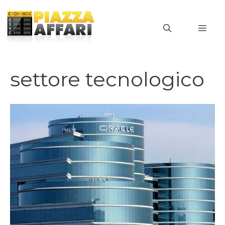
Vai
al
MEN
contenuto
settore tecnologico