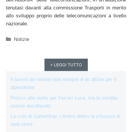
tenutasi davanti alla commissione Trasporti in merito
allo sviluppo proprio delle telecomunicazioni a livello
nazionale.
Categorie
Notizie
+ LEGGI TUTTO
Il lavoro da remoto non sempre è un affare per il
dipendente
Prezzo alle stelle per Ferrari Luce, ma la vendite
stanno decollando
La crisi di GameStop: i motivi dietro la chiusura di
tanti store