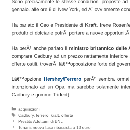
Sono precisamente le stesse condizioni proposte ad i
gennaio, alle ore 8 di New York, ed Ã¨ ovviamente con
Ha parlato il Ceo e Presidente di
Kraft
, Irene Rosenf
produttrici dolciarie potrÃ portare a nuove opportunitÃ
Ha perÃ² anche parlato il
ministro britannico delle 
comprare Cadbury ad un prezzo nettamente inferiore 
offerte ostili, troverÃ lâ€™opposizione forte del gover
Lâ€™opzione
Hershey/Ferrero
perÃ² sembra ormai t
intenzionato ad un Opa, ma sarebbe solamente intere
Cadbury e gomme Trident).
Categorie
acquisizioni
Tag
Cadbury
,
ferrero
,
kraft
,
offerta
Prestito Adottami di BNL
Tenaris nuova fase ribassista a 13 euro