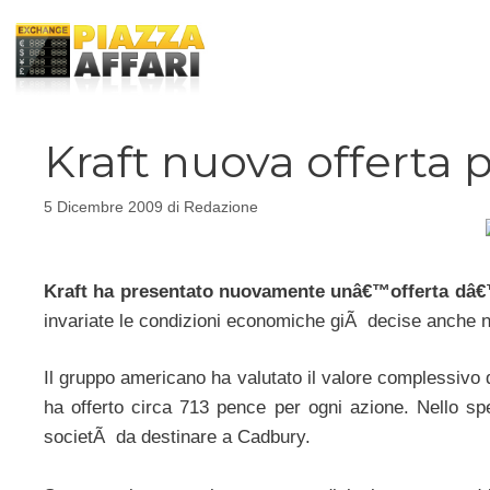
Vai
al
contenuto
Kraft nuova offerta
5 Dicembre 2009
di
Redazione
Kraft ha presentato nuovamente unâ€™offerta dâ€™
invariate le condizioni economiche giÃ decise anche 
Il gruppo americano ha valutato il valore complessivo
ha offerto circa 713 pence per ogni azione. Nello spe
societÃ da destinare a Cadbury.