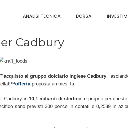
ANALISI TECNICA
BORSA
INVESTIM
 per Cadbury
acquisto al gruppo dolciario inglese Cadbury
, lasciand
nellâ€™
offerta
proposta un mesi fa.
 di Cadbury in
10,1 miliardi di sterline
, e proprio per questo
cifico sono previsti 300 pence in contati e 0,2589 in azion