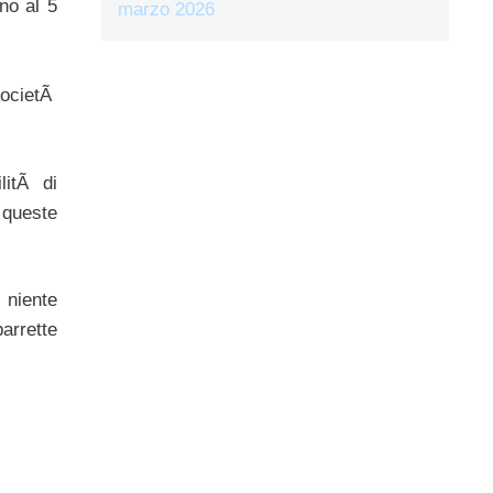
no al 5
marzo 2026
societÃ
litÃ di
 queste
 niente
arrette