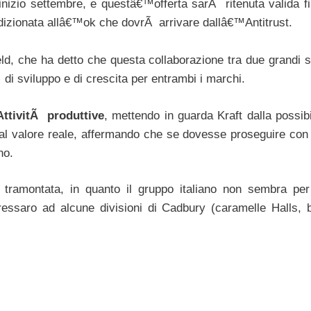
nizio settembre, e questâ€™offerta sarÃ ritenuta valida fi
dizionata allâ€™ok che dovrÃ arrivare dallâ€™Antitrust.
eld, che ha detto che questa collaborazione tra due grandi 
 di sviluppo e di crescita per entrambi i marchi.
AttivitÃ produttive
, mettendo in guarda Kraft dalla possibi
al valore reale, affermando che se dovesse proseguire con
no.
ramontata, in quanto il gruppo italiano non sembra per
ssaro ad alcune divisioni di Cadbury (caramelle Halls, b