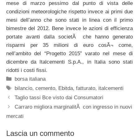
mese di marzo pessimo dal punto di vista delle
condizioni meteorologiche rispetto invece ai primi due
mesi dell’anno che sono stati in linea con il primo
bimestre del 2012. Bene invece le azioni di efficienza
portate avanti dalla societÃ che hanno generato
risparmi per 35 milioni di euro cosÃ¬ come,
nell’ambito del “Progetto 2015” varato nel mese di
dicembre da Italcementi S.p.A., in Italia sono stati
ridotti i costi fissi.
Categorie
borsa italiana
Tag
bilancio
,
cemento
,
Ebitda
,
fatturato
,
italcementi
Taglio tassi Bce visto dai Consumatori
Carraro migliora marginalitÃ con ingresso in nuovi
mercati
Lascia un commento