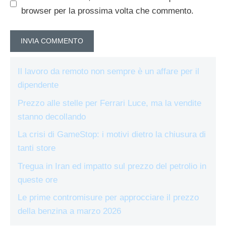
browser per la prossima volta che commento.
Il lavoro da remoto non sempre è un affare per il
dipendente
Prezzo alle stelle per Ferrari Luce, ma la vendite
stanno decollando
La crisi di GameStop: i motivi dietro la chiusura di
tanti store
Tregua in Iran ed impatto sul prezzo del petrolio in
queste ore
Le prime contromisure per approcciare il prezzo
della benzina a marzo 2026