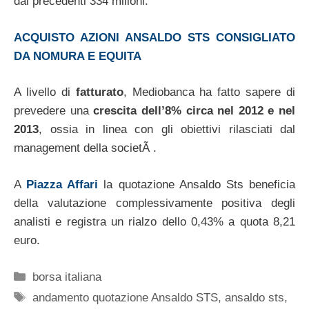
dai precedenti 334 milioni.
ACQUISTO AZIONI ANSALDO STS CONSIGLIATO
DA NOMURA E EQUITA
A livello di
fatturato
, Mediobanca ha fatto sapere di
prevedere una
crescita dell’8% circa nel 2012 e nel
2013
, ossia in linea con gli obiettivi rilasciati dal
management della societÃ .
A
Piazza Affari
la quotazione Ansaldo Sts beneficia
della valutazione complessivamente positiva degli
analisti e registra un rialzo dello 0,43% a quota 8,21
euro.
Categorie
borsa italiana
Tag
andamento quotazione Ansaldo STS
,
ansaldo sts
,