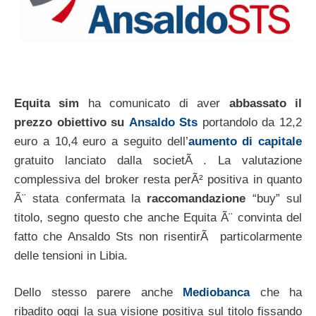
Equita sim
ha comunicato di aver
abbassato il
prezzo obiettivo su
Ansaldo Sts
portandolo da 12,2
euro a 10,4 euro a seguito dell’
aumento di capitale
gratuito lanciato dalla societÃ . La valutazione
complessiva del broker resta perÃ² positiva in quanto
Ã¨ stata confermata la
raccomandazione
“buy” sul
titolo, segno questo che anche Equita Ã¨ convinta del
fatto che Ansaldo Sts non risentirÃ particolarmente
delle tensioni in Libia.
Dello stesso parere anche
Mediobanca
che ha
ribadito oggi la sua visione positiva sul titolo fissando